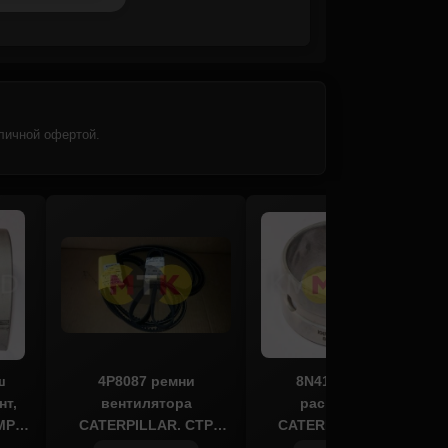
личной офертой.
ш
4P8087 ремни
8N4110 втулка
нт,
вентилятора
распредвала
MP
CATERPILLAR, CTP
CATERPILLAR, KMP
COSTEX
BRAND