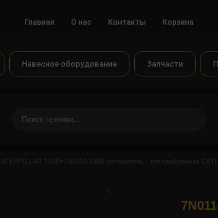
Главная
О нас
Контакты
Корзина
Навесное оборудование
Запчасти
П
CATERPILLAR 3306
>
7N0110 3306 охладитель - теплообменник CAT
7N011