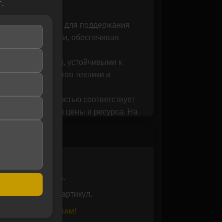
.
 кг. Предназначен для поддержания
й тяжелой техники, обеспечивая
льными кольцами, устойчивыми к
щает время простоя техники и
укция MTK полностью соответствует
ым соотношением цены и ресурса. На
водителя.
ь совместимость.
 вам проверить артикул.
или позвоните нам!