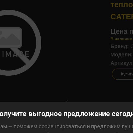
тепл
CATE
Цена п
В наличии
Бренд:
Модели:
Артикул
Купит
олучите выгодное предложение сегод
ам — поможем сориентироваться и предложим луч
лизинг: