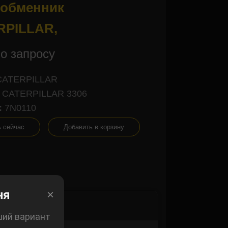
ообменник
RPILLAR,
о запросу
CATERPILLAR
CATERPILLAR 3306
:
7N0110
ь сейчас
Добавить в корзину
×
ня
×
ший вариант