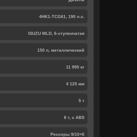
4HK1-TCG61, 190 л.с.
ISUZU MLD, 6-ступенчатая
150 л, металлический
11 995 кг
4 125 мм
5 т
8 т, с ABS
Рессоры 9/10+6