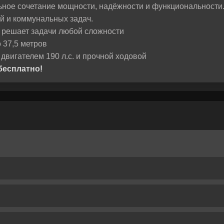
ное сочетание мощности, надёжности и функциональности.
й и коммунальных задач.
— решает задачи любой сложности
 37,5 метров
вигателем 190 л.с. и прочной ходовой
бесплатно!
Остались вопросы? Напишите нам!
, как важно принять правильное решение. Если вы 
е или у вас возникли вопросы — напишите нам, и м
лизинг:
жем разобраться и предложим лучшее решение для