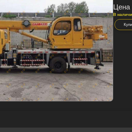
Цена 
В налич
Купи