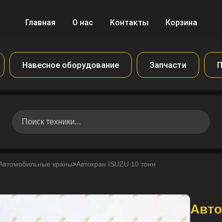
Главная
О нас
Контакты
Корзина
Навесное оборудование
Запчасти
П
Автомобильные краны
>
Автокран ISUZU 10 тонн
Авто