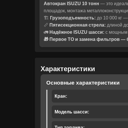
Автокран ISUZU 10 тонн
— это идеаль
площадок, монтажа металлоконструкци
🏗️
Грузоподъемность:
до 10 000 кг 
📏
Пятисекционная стрела:
длиной до
🚛
Надёжное ISUZU шасси:
с мощным д
🎁 Первое ТО и замена фильтров — 
Характеристики
Корзина
Основные характеристики
Мы понимаем
своем выбор
Рассчитать 
Кран:
помо
Модель шасси:
Тип топлива: