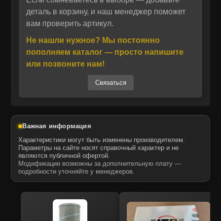
COSTEX, которые обеспечивают стабильную
деталь в корзину, и наш менеджер поможет
Отправить
вам проверить артикул.
работу оборудования в условиях
Отправить
Даю своё согласие на обработку персональных данных.
интенсивной эксплуатации.
Политика конфиденциальности
Не нашли нужное? Мы постоянно
Даю своё согласие на обработку персональных данных.
Производитель CTP COSTEX — один из
Политика конфиденциальности
пополняем каталог — просто напишите
лидеров американского рынка по выпуску
или позвоните нам!
альтернативных комплектующих для
Связаться
спецтехники. Запчасти MTK, поставляемые
под этой торговой маркой, полностью
соответствуют техническим характеристикам
оригинальных узлов и отличаются высокой
Важная информация
точностью изготовления. Конструкция
Характеристики могут быть изменены производителем.
датчика выполнена из термостойких
Параметры на сайте носят справочный характер и не
являются публичной офертой.
материалов, устойчивых к вибрациям и
Модификации возможны за дополнительную плату —
коррозии, что гарантирует его надежную
подробности уточняйте у менеджеров.
работу в сложных условиях строительных
площадок, карьеров и коммунальных
объектов.