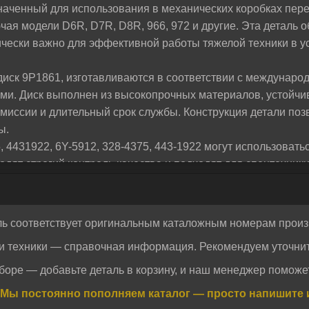
аченный для использования в механических коробках пере
жем разобраться и предложим лучшее решение для
ая модели D6R, D7R, D8R, 966, 972 и другие. Эта деталь 
ически важно для эффективной работы тяжелой техники в 
иск 9P1861, изготавливаются в соответствии с междунаро
и. Диск выполнен из высокопрочных материалов, устойчивы
миссии и длительный срок службы. Конструкция детали позв
ы.
, 4431922, 6Y-5912, 328-4375, 443-1922 могут использоват
дят строгий контроль качества и подходят для спецтехник
я в линейку MTK, производится на лицензированных пред
отовления и полную совместимость с оригинальными узлами.
ношение цены и надежности. Они обеспечивают бесперебо
ль соответствует оригинальным каталожным номерам произ
упны на складе с возможностью оперативной доставки. Выб
и техники — справочная информация. Рекомендуем уточнит
ерждённым качеством и совместимостью.
Отправить
Отправить
боре — добавьте деталь в корзину, и наш менеджер поможет
огласие на обработку персональных данных.
Политика конфиденциальности
огласие на обработку персональных данных.
Политика конфиденциальности
Мы постоянно пополняем каталог — просто напишите 