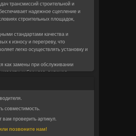
дач трансмиссий строительной и
 вас!
обеспечивает надежное сцепление и
условиях строительных площадок,
дными стандартами качества и
х к износу и перегреву, что
оляет легко осуществлять установку и
ься как замены при обслуживании
и известных брендов, включая
приятиях в США, Европе, Азии и
йную работу техники в сложных
водителя.
ирая комплектующие MTK, вы получаете
ь совместимость.
 вам проверить артикул.
или позвоните нам!