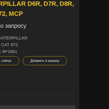
PILLAR D6R, D7R, D8R,
972, MCP
о запросу
CATERPILLAR
CAT 972
:
9P1861
ь сейчас
Добавить в корзину
×
×
не уверены в
ы с радостью