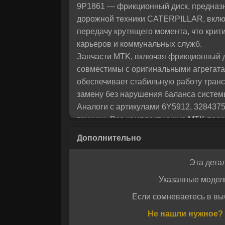
9P1861 — фрикционный диск, предназн
помо
дорожной техники CATERPILLAR, включ
передачу крутящего момента, что крит
карьеров и коммунальных служб.
Запчасти MTK, включая фрикционный д
совместимы с оригинальными агрегатам
обеспечивает стабильную работу транс
замену без нарушения баланса систем
Аналоги с артикулами 6Y5912, 3284375
техники. Все комплектующие MTK прохо
CATERPILLAR. Продукция MCP, входяща
Турции, что гарантирует точность изг
Запчасти MTK — это оптимальное соот
Эта дета
условиях эксплуатации, а также дост
Указанные модел
аналог оригинальных деталей с подтв
Если сомневаетесь в вы
Даю своё с
Даю своё с
Не нашли нужное? 