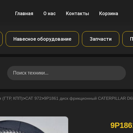
Главная
О нас
Контакты
Корзина
Навесное оборудование
Запчасти
П
 (ГТР, КПП)
>
CAT 972
>
9P1861 диск фрикционный CATERPILLAR D6R
9P186