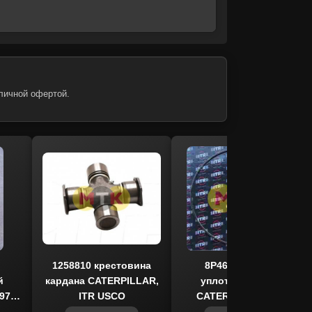
личной офертой.
1258810 крестовина
8P4617 кольцо
й
кардана CATERPILLAR,
уплотнительное
972,
ITR USCO
CATERPILLAR, ITR
USCO