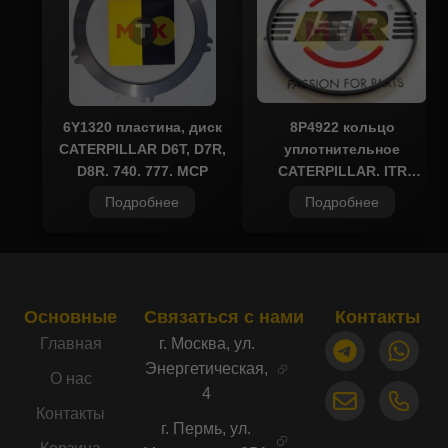
соотношение цены и ресурса.
Запчасти для спецтехники MTK всегда в
наличии на складе, что позволяет
оперативно осуществлять поставки.
Установка диска 8X4437 обеспечивает
бесперебойную работу трансмиссии и
6Y1320 пластина, диск
8P4922 кольцо
CATERPILLAR D6T, D7R,
уплотнительное
снижает риск преждевременного износа
D8R, 740, 777, MCP
CATERPILLAR, ITR
смежных компонентов. Выбирая
USCO
комплектующие MTK, вы получаете
Подробнее
Подробнее
надежность, совместимость и
подтверждённое качество.
Основные
Связаться с нами
Контакты
Главная
г. Москва, ул.
Энергетическая,
О нас
4
Контакты
г. Пермь, ул.