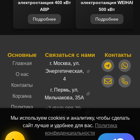
электростанция 400 кВт
электростанция WEIHAI
АВР
500 кВт
Подробнее
Подробнее
Основные
Связаться с нами
Контакты
Главная
г. Москва, ул.
Энергетическая,
О нас
4
Контакты
г. Пермь, ул.
Корзина
Мильчакова, 35А
Политика
+7 (910) 088-70-
30
Мы используем cookies и аналитику, чтобы сделать
сайт лучше и удобнее для вас.
Политика
sale@mtk-ru.ru
конфиденциальности