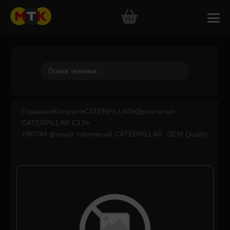
Главная
>
Каталог
>
CATERPILLAR
>
Двигатели
>
CATERPILLAR C13
>
1R0749 фильтр топливный CATERPILLAR, OEM Quality