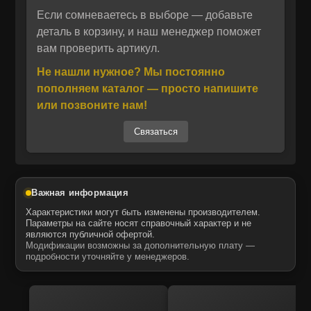
что способствует повышению
Если сомневаетесь в выборе — добавьте
Отправить
производительности двигателя и снижению
деталь в корзину, и наш менеджер поможет
вам проверить артикул.
износа ключевых узлов. Запчасти MTK
Отправить
Даю своё согласие на обработку персональных данных.
Политика конфиденциальности
отличаются точностью изготовления и
Не нашли нужное? Мы постоянно
Даю своё согласие на обработку персональных данных.
полной совместимостью с оригинальными
Политика конфиденциальности
пополняем каталог — просто напишите
компонентами CATERPILLAR.
или позвоните нам!
Запчасти для спецтехники MTK — это
Связаться
надежный выбор для тех, кто ценит качество
и долговечность. Данные форсунки
аналогичны оригинальным и подходят для
использования в дорожной, строительной и
Важная информация
коммунальной технике. Они обеспечивают
Характеристики могут быть изменены производителем.
оптимальное соотношение цены и ресурса, а
Параметры на сайте носят справочный характер и не
являются публичной офертой.
также гарантированную совместимость с
Модификации возможны за дополнительную плату —
агрегатами известных брендов.
подробности уточняйте у менеджеров.
Топливная форсунка 7W7026 от MTK
поставляется в собранном виде, готова к
установке и эксплуатации. Комплектующие