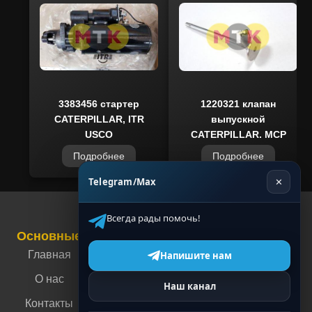
доступны на складе, что позволяет
оперативно осуществлять поставки по всей
России. Приобретая запчасти MTK, вы
получаете проверенное качество,
подтвержденное сертификатами и
технической документацией.
3383456 стартер
1220321 клапан
CATERPILLAR, ITR
выпускной
USCO
CATERPILLAR, MCP
Подробнее
Подробнее
Telegram/Max
✕
Всегда рады помочь!
Основные
Связаться с нами
Контакты
Главная
г. Москва, ул.
Напишите нам
Энергетическая,
О нас
Наш канал
4
Контакты