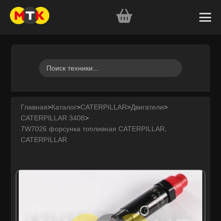
Главная
>
Каталог
>
CATERPILLAR
>
Двигатели
>
CATERPILLAR 3408
>
7W7026 форсунка топливная CATERPILLAR,
CATERPILLAR