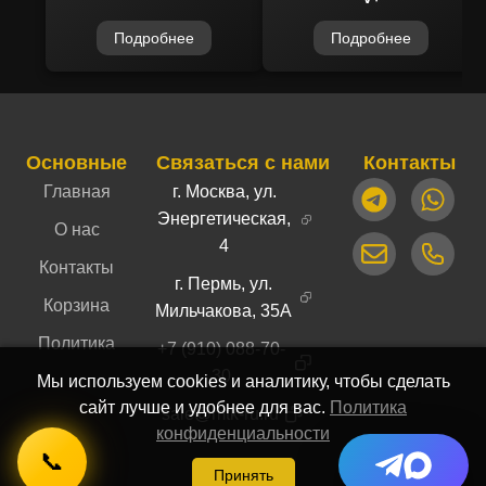
Подробнее
Подробнее
Основные
Связаться с нами
Контакты
Главная
г. Москва, ул.
Энергетическая,
О нас
4
Контакты
г. Пермь, ул.
Корзина
Мильчакова, 35А
Политика
+7 (910) 088-70-
30
Мы используем cookies и аналитику, чтобы сделать
сайт лучше и удобнее для вас.
Политика
sale@mtk-ru.ru
конфиденциальности
📞
Принять