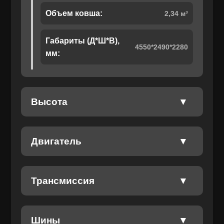
🔥 Гарантия 1 год, первое СТО и замена
Объем ковша:
2,34 м³
фильтров — бесплатно!
🚜
Габариты (Д*Ш*В),
4550*2490*2280
мм:
Отправить
Отправить
Высота
Даю своё согласие на обработку персональных данных.
Политика конфиденциальности
Даю своё согласие на обработку персональных данных.
Политика конфиденциальности
Двигатель
Трансмиссия
Шины