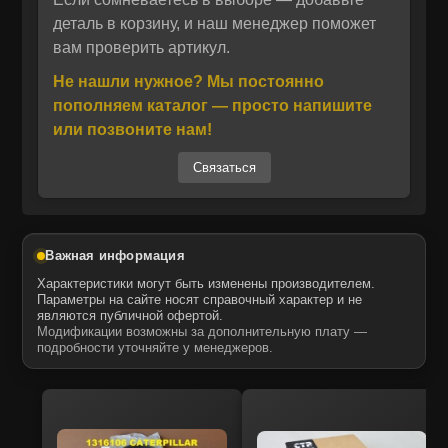
и длительный срок службы. Запчасти MTK —
деталь в корзину, и наш менеджер поможет
Отправить
вам проверить артикул.
это аналог оригинальных комплектующих,
Отправить
Даю своё согласие на обработку персональных данных.
сочетающий надежность и доступную цену.
Политика конфиденциальности
Не нашли нужное? Мы постоянно
Даю своё согласие на обработку персональных данных.
Производитель MCP предлагает
пополняем каталог — просто напишите
Политика конфиденциальности
качественные запасные части, выпускаемые
или позвоните нам!
на предприятиях с OEM-лицензиями в США,
Связаться
Европе, Азии и Турции. Все комплектующие
проходят строгий контроль соответствия
техническим регламентам и стандартам
качества. Запчасти MTK подходят для
Важная информация
техники известных брендов и обеспечивают
Характеристики могут быть изменены производителем.
стабильную работу узлов без потери
Параметры на сайте носят справочный характер и не
являются публичной офертой.
производительности.
Модификации возможны за дополнительную плату —
Приобретая 7T5417 каретку катков MTK, вы
подробности уточняйте у менеджеров.
получаете проверенное решение для
ремонта и обслуживания бульдозеров
Caterpillar. Детали отличаются высокой