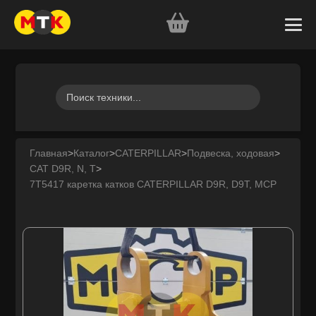
Главная
>
Каталог
>
CATERPILLAR
>
Подвеска, ходовая
>
CAT D9R, N, T
>
7T5417 каретка катков CATERPILLAR D9R, D9T, MCP