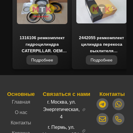
совместимостью, износостойкостью и
простотой установки. В наличии на складе,
возможна оперативная доставка по всей
России.
1316106 ремкомплект
2442055 ремкомплект
гидроцилиндра
цилиндра перекоса
CATERPILLAR, OEM
рыхлителя
Quality
CATERPILLAR, CTP
Подробнее
Подробнее
COSTEX
Основные
Связаться с нами
Контакты
Главная
г. Москва, ул.
Энергетическая,
О нас
4
Контакты
г. Пермь, ул.