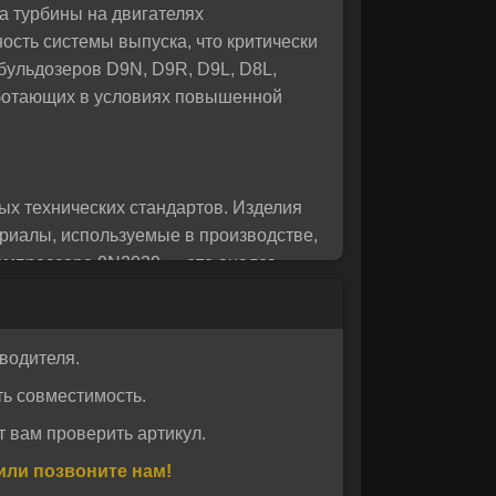
 турбины на двигателях
 вас!
ость системы выпуска, что критически
бульдозеров D9N, D9R, D9L, D8L,
аботающих в условиях повышенной
ых технических стандартов. Изделия
ериалы, используемые в производстве,
компрессора 9N2039 — это аналог
льную работу турбины.
водителя.
ки в США. Компания специализируется
ь совместимость.
оставляются под брендом CTP COSTEX
техникой известных брендов.
 вам проверить артикул.
лище, поступающее в Россию через
или позвоните нам!