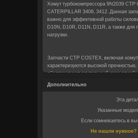
Хомут турбокомпрессора 9N2039 CTP C
помо
CATERPILLAR 3408, 3412. Данная запас
важно для эффективной работы силово
D10N, D10R, D11N, D11R, а также для
нагрузки.
Запчасти CTP COSTEX, включая хомут 
характеризуются высокой прочностью, 
обеспечивают длительный срок службы
оригинальной детали, полностью совм
Эта дета
CTP COSTEX — один из ведущих произ
Указанные модел
на выпуске комплектующих, отвечающ
и отличаются точностью изготовления,
Если сомневаетесь в вы
Даю своё с
Приобретая хомут турбины 9N2039 в н
Даю своё с
Не нашли нужное? 
официальные каналы поставок.