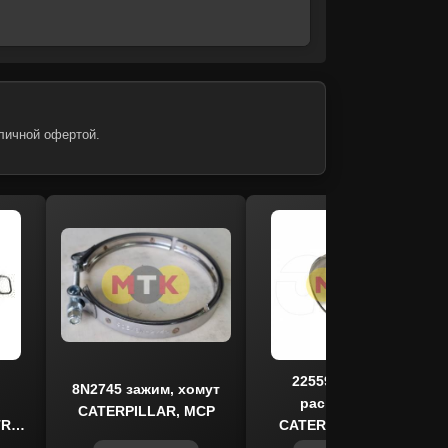
м возможность подделок и
 соотношение цены, качества и
льном хозяйстве.
личной офертой.
2255966 втулка
8N2745 зажим, хомут
распредвала
CATERPILLAR, MCP
TR
CATERPILLAR, CTP
COSTEX