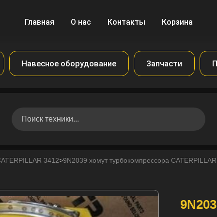
Главная
О нас
Контакты
Корзина
Навесное оборудование
Запчасти
П
CATERPILLAR 3412
>
9N2039 хомут турбокомпрессора CATERPILLA
9N203