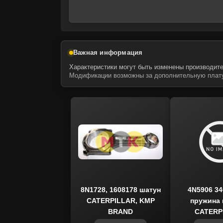
Все комплектующие, включая хомут 9N
обеспечиваем быструю доставку по вс
Важная информация
надежности для техники, эксплуатируе
Характеристики могут быть изменены производите
Модификации возможны за дополнительную плату
8N1728, 1608178 шатун
4N5906 34
CATERPILLAR, KMP
пружина 
BRAND
CATERP