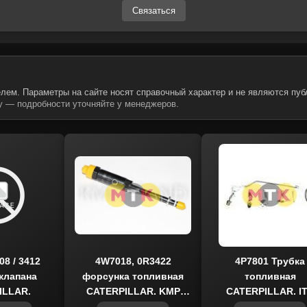
Связаться
2039, поставляются с гарантией подлинности. Мы исключае
ей России. Запчасти MTK и CTP COSTEX — это оптимальное
мой в строительстве, горнодобывающей отрасли и коммуна
лем. Параметры на сайте носят справочный характер и не являются пуб
 — подробности уточняйте у менеджеров.
08 / 3412
4W7018, 0R3422
4P7801 Трубка
клапана
форсунка топливная
топливная
ILLAR,
CATERPILLAR, KMP
CATERPILLAR, I
BRAND
USCO