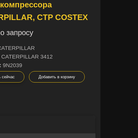
окомпрессора
RPILLAR, CTP COSTEX
о запросу
CATERPILLAR
CATERPILLAR 3412
:
9N2039
ь сейчас
Добавить в корзину
×
×
не уверены в
ы с радостью