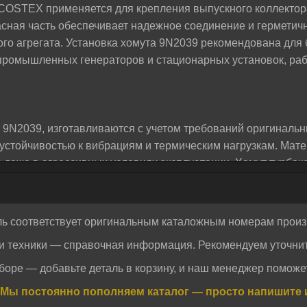
OSTEX применяется для крепления выпускного коллектора
жем разобраться и предложим лучшее решение для
ная часть обеспечивает надежное соединение и герметичн
го агрегата. Установка хомута 9N2039 рекомендована для 
 промышленных генераторов и стационарных установок, р
9N2039, изготавливаются с учетом требований оригинальн
устойчивостью к вибрациям и термическим нагрузкам. Мат
 даже в агрессивных условиях эксплуатации. Хомут турбо
естимый с техникой CATERPILLAR и обеспечивающий стаби
ль соответствует оригинальным каталожным номерам произ
водителей альтернативных запасных частей для спецтехни
и техники — справочная информация. Рекомендуем уточнит
их международным стандартам качества. Запчасти MTK п
Отправить
Отправить
 надежной упаковкой и подтверждённой совместимостью с 
боре — добавьте деталь в корзину, и наш менеджер поможет
огласие на обработку персональных данных.
Политика конфиденциальности
ашем интернет-магазине, вы получаете оригинальное изде
огласие на обработку персональных данных.
Политика конфиденциальности
Мы постоянно пополняем каталог — просто напишите 