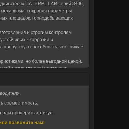
 двигателях CATERPILLAR серий 3406,
 вас!
 механизма, сохраняя параметры
льных площадок, горнодобывающих
готовления и строгим контролем
устойчивых к коррозии и
ю пропускную способность, что снижает
ристиками, но более выгодной ценой.
ной эксплуатацией на технике
тирует подлинность каждой единицы и
регион. Приобретая впускной клапан
водителя.
е с учетом требований промышленной
ь совместимость.
ервисных центров и владельцев
 вам проверить артикул.
или позвоните нам!