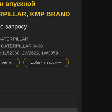
н впускной
RPILLAR, KMP BRAND
о запросу
CATERPILLAR
CATERPILLAR 3408
:
1152368, 2W2622, 1W3859
ь сейчас
Добавить в корзину
×
×
не уверены в
ы с радостью