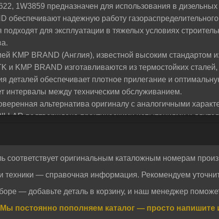
622, 1W3859 предназначен для использования в дизельных
жем разобраться и предложим лучшее решение для
D обеспечивают надежную работу газораспределительного
 подходят для эксплуатации в тяжелых условиях строите
а.
ей KMP BRAND (Англия), известной высоким стандартом из
TK и KMP BRAND изготавливаются из термостойких сталей, 
ия деталей обеспечивает плотное прилегание и оптимальну
ает интервалы между техническим обслуживанием.
еренная альтернатива оригиналу с аналогичными характе
LLAR подтверждена практическими испытаниями и длитель
авляется официальным дистрибьютором в России, что гаран
.
еспечиваются оперативной отгрузкой и доставкой в любой 
ль соответствует оригинальным каталожным номерам произ
те качественные запчасти для спецтехники, разработанны
и техники — справочная информация. Рекомендуем уточнит
ие цены и ресурса делает их популярным выбором среди с
Отправить
Отправить
боре — добавьте деталь в корзину, и наш менеджер поможет
огласие на обработку персональных данных.
Политика конфиденциальности
огласие на обработку персональных данных.
Политика конфиденциальности
Мы постоянно пополняем каталог — просто напишите 