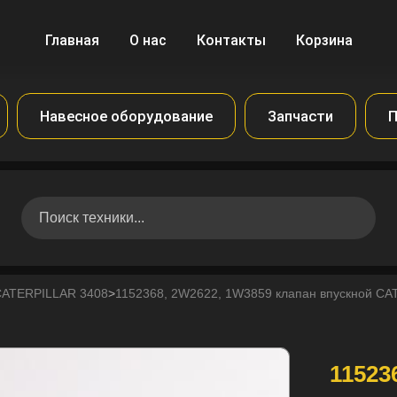
Главная
О нас
Контакты
Корзина
Навесное оборудование
Запчасти
П
CATERPILLAR 3408
>
1152368, 2W2622, 1W3859 клапан впускной C
11523