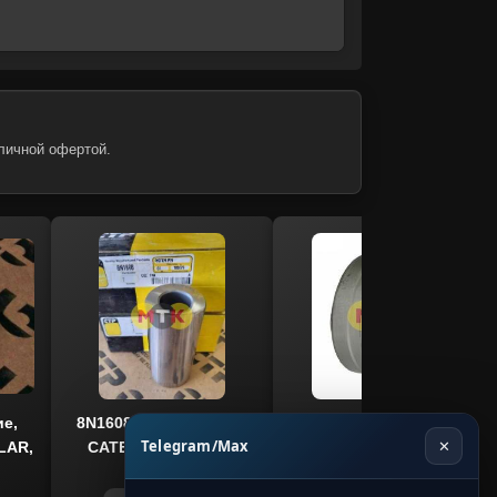
личной офертой.
ие,
8N1608 палец поршня
4N6658 втулка
Telegram/Max
✕
LAR,
CATERPILLAR, CTP
распредвала
COSTEX
CATERPILLAR, CTP
COSTEX