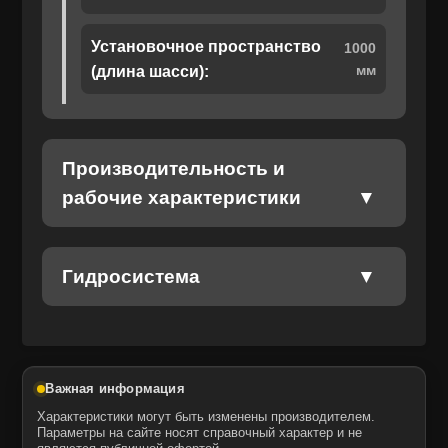
Установочное пространство
1000
мм
(длина шасси):
Отправить
Отправить
Даю своё согласие на обработку персональных данных.
Политика конфиденциальности
Даю своё согласие на обработку персональных данных.
Производительность и
Политика конфиденциальности
рабочие характеристики
Гидросистема
Важная информация
Характеристики могут быть изменены производителем.
Параметры на сайте носят справочный характер и не