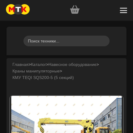
Главная
>
Каталог
>
Навесное оборудование
>
Краны манипуляторные
>
КМУ TEQI SQS200-5 (5 секций)