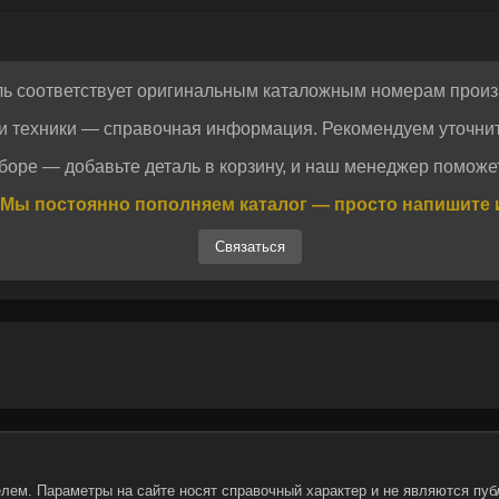
ль соответствует оригинальным каталожным номерам произ
и техники — справочная информация. Рекомендуем уточнит
боре — добавьте деталь в корзину, и наш менеджер поможет
Отправить
Отправить
Мы постоянно пополняем каталог — просто напишите 
огласие на обработку персональных данных.
Политика конфиденциальности
огласие на обработку персональных данных.
Политика конфиденциальности
Связаться
лем. Параметры на сайте носят справочный характер и не являются пуб