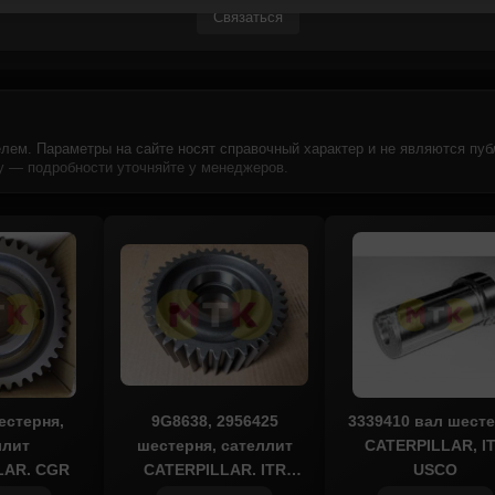
Связаться
лем. Параметры на сайте носят справочный характер и не являются пуб
 — подробности уточняйте у менеджеров.
естерня,
9G8638, 2956425
3339410 вал шест
ллит
шестерня, сателлит
CATERPILLAR, I
LAR, CGR
CATERPILLAR, ITR
USCO
USCO