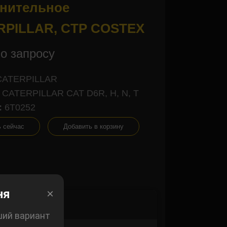
нительное
RPILLAR, CTP COSTEX
о запросу
CATERPILLAR
CATERPILLAR CAT D6R, H, N, T
:
6T0252
ь сейчас
Добавить в корзину
×
ня
×
ший вариант