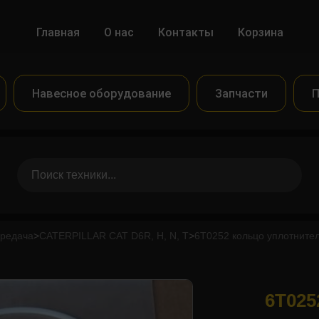
Главная
О нас
Контакты
Корзина
Навесное оборудование
Запчасти
П
ередача
>
CATERPILLAR CAT D6R, H, N, T
>
6T0252 кольцо уплотнит
6T025