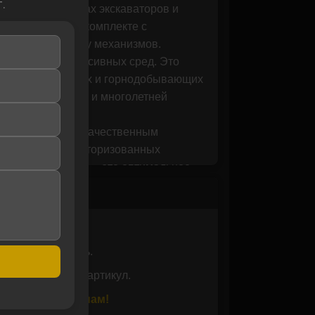
.
озных механизмах экскаваторов и
поставляются в комплекте с
 надёжную работу механизмов.
оздействию агрессивных сред. Это
ительных, дорожных и горнодобывающих
ая сертификатами и многолетней
рямой доступ к качественным
лючительно от авторизованных
TK и CTP COSTEX — это оптимальное
 вы получаете не только надёжные
водителя.
ь совместимость.
 вам проверить артикул.
или позвоните нам!