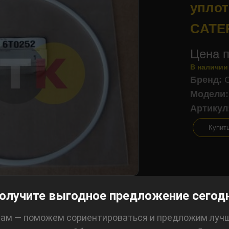
уплот
CATE
Цена п
В наличии
Бренд:
Модели:
Артикул
Купит
олучите выгодное предложение сегод
ам — поможем сориентироваться и предложим луч
лизинг: