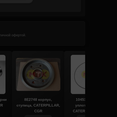
личной офертой.
ерни
8E2748 корпус,
1045358 кольцо
TR
ступица, CATERPILLAR,
уплотнительное
CGR
CATERPILLAR, CTP
COSTEX