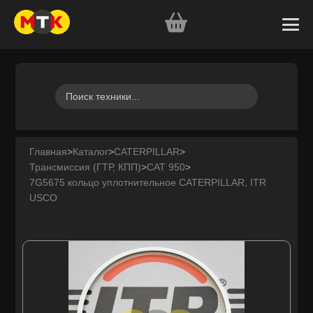
Главная
>
Каталог
>
CATERPILLAR
>
Трансмиссия (ГТР, КПП)
>
CAT 950
>
7G5675 кольцо уплотнительное CATERPILLAR, ITR
USCO