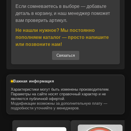
трансмиссии.
Если сомневаетесь в выборе — добавьте
Отправить
деталь в корзину, и наш менеджер поможет
вам проверить артикул.
Отправить
Даю своё согласие на обработку персональных данных.
Политика конфиденциальности
Кольцо 7G-5675 изготавливается из прочных
Не нашли нужное? Мы постоянно
Даю своё согласие на обработку персональных данных.
эластомерных материалов, устойчивых к
Политика конфиденциальности
пополняем каталог — просто напишите
высоким температурам, давлению и
или позвоните нам!
агрессивным эксплуатационным условиям.
Связаться
Благодаря точному соответствию геометрии
оригинальных деталей, изделие
обеспечивает плотное прилегание и
стабильную работу механизмов. Это делает
Важная информация
его отличным выбором как для планового
Характеристики могут быть изменены производителем.
технического обслуживания, так и для
Параметры на сайте носят справочный характер и не
являются публичной офертой.
капитального ремонта спецтехники.
Модификации возможны за дополнительную плату —
подробности уточняйте у менеджеров.
Производство ITR USCO — признанного
итальянского бренда, специализирующегося