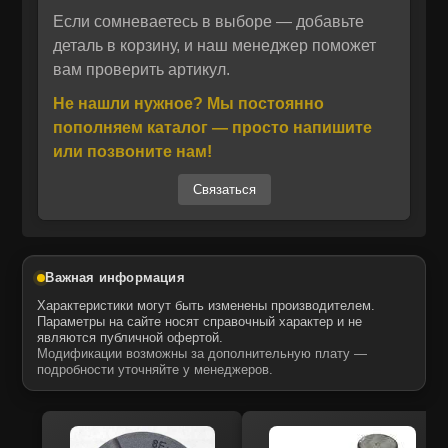
Если сомневаетесь в выборе — добавьте
Отправить
Запчасти ITR USCO — это альтернатива
деталь в корзину, и наш менеджер поможет
вам проверить артикул.
оригинальным комплектующим,
Отправить
Даю своё согласие на обработку персональных данных.
Политика конфиденциальности
отличающаяся высокой точностью
Не нашли нужное? Мы постоянно
Даю своё согласие на обработку персональных данных.
изготовления и совместимостью с техникой
Политика конфиденциальности
пополняем каталог — просто напишите
ведущих мировых брендов. Итальянский
или позвоните нам!
производитель ITR USCO специализируется
Связаться
на выпуске качественных аналогов для
строительной, дорожной и коммунальной
техники. Использование современных
полимеров и контроль каждого этапа
Важная информация
производства обеспечивают долговечность и
Характеристики могут быть изменены производителем.
надежность уплотнительных элементов.
Параметры на сайте носят справочный характер и не
являются публичной офертой.
Модификации возможны за дополнительную плату —
подробности уточняйте у менеджеров.
Купить 6Y7793 кольцо уплотнительное
CATERPILLAR от ITR USCO можно в нашем
интернет-магазине спецтехники и запасных