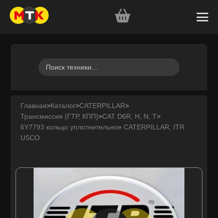
Главная
>
Каталог
>
CATERPILLAR
>
Трансмиссия (ГТР, КПП)
>
CAT D6R, H, N, T
>
6Y7793 кольцо уплотнительное CATERPILLAR, ITR
USCO