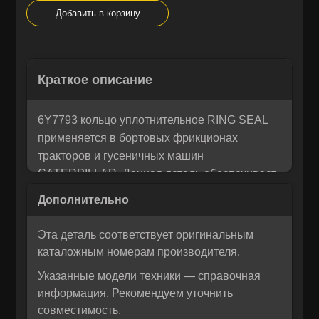
Добавить в корзину
Остались вопросы? Напишите
×
Краткое описание
Корзина
×
нам!
Мы понимаем, как важно принять правильное решение. Если
6Y7793 кольцо уплотнительное RING SEAL
Рассчитать лизинг:
вы не уверены в своем выборе или у вас возникли вопросы —
применяется в бортовых фрикционах
напишите нам, и мы с радостью поможем разобраться и
тракторов и гусеничных машин
предложим лучшее решение для вас!
CATERPILLAR. Данная деталь обеспечивает
надежную герметизацию узлов,
предотвращая утечки масла и попадание
загрязнений. Уплотнительное кольцо
Эта деталь соответствует оригинальным
используется в моделях D6H, D7H, D9N,
каталожным номерам производителя.
D10N, гарантируя стабильную работу
Указанные модели техники — справочная
трансмиссии в тяжелых условиях
информация. Рекомендуем уточнить
эксплуатации.
совместимость.