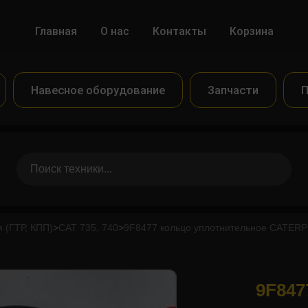
Главная
О нас
Контакты
Корзина
Навесное оборудование
Запчасти
П
 (ГТР, КПП)
>
CAT 735, 740
>
9F8477 кольцо уплотнительное CATERP
9F847