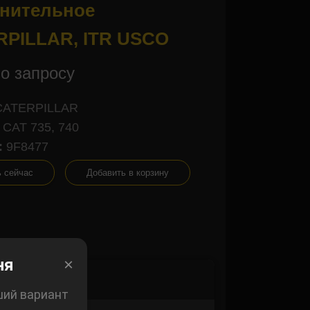
нительное
RPILLAR, ITR USCO
о запросу
CATERPILLAR
CAT 735, 740
:
9F8477
ь сейчас
Добавить в корзину
×
ня
×
ший вариант