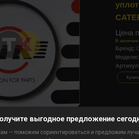
уплот
CATE
Цена п
В наличии
Бренд:
Модели:
Артикул
Купит
олучите выгодное предложение сегод
ам — поможем сориентироваться и предложим луч
лизинг: