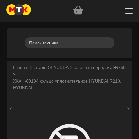
Главная
>
Каталог
>
HYUNDAI
>
Конечная передача
>
R250
>
XKAH-00194 кольцо уплотнительное HYUNDAI R210,
HYUNDAI