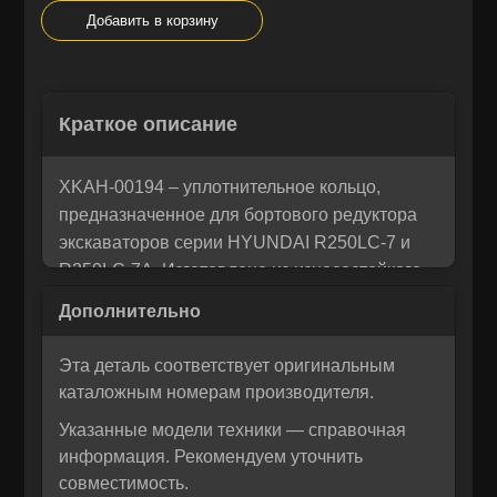
Добавить в корзину
Остались вопросы? Напишите
×
Краткое описание
Корзина
×
нам!
Мы понимаем, как важно принять правильное решение. Если
XKAH-00194 – уплотнительное кольцо,
Рассчитать лизинг:
вы не уверены в своем выборе или у вас возникли вопросы —
предназначенное для бортового редуктора
напишите нам, и мы с радостью поможем разобраться и
экскаваторов серии HYUNDAI R250LC‑7 и
предложим лучшее решение для вас!
R250LC‑7A. Изготовлено из износостойкого
резинового композита, обеспечивает
надёжную герметичность и защищает
редуктор от попадания загрязнений,
Эта деталь соответствует оригинальным
продлевая ресурс трансмиссии и снижая
каталожным номерам производителя.
простои техники.
Указанные модели техники — справочная
Кольцо полностью соответствует
информация. Рекомендуем уточнить
техническим требованиям оригинального
совместимость.
оборудования Hyundai, гарантируя