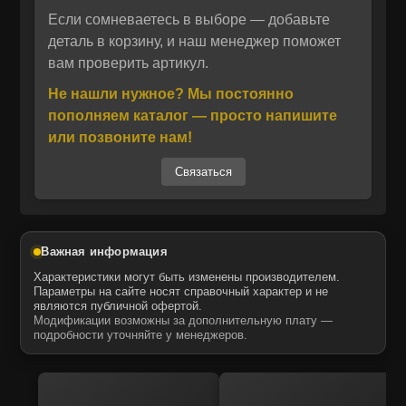
безупречную совместимость и простую
Если сомневаетесь в выборе — добавьте
Отправить
установку без дополнительных
деталь в корзину, и наш менеджер поможет
вам проверить артикул.
модификаций.
Отправить
Даю своё согласие на обработку персональных данных.
Политика конфиденциальности
Запчасти поставляются компанией MTK –
Не нашли нужное? Мы постоянно
Даю своё согласие на обработку персональных данных.
официальным дистрибьютором ITR USCO в
Политика конфиденциальности
пополняем каталог — просто напишите
России. Продукция MTK проходит строгий
или позвоните нам!
контроль качества, полностью совместима с
Связаться
OEM‑деталями и предлагает оптимальное
соотношение цены и ресурса. Быстрая
доставка со склада и гарантия качества
обеспечивают уверенность в надёжности
Важная информация
выбранной детали.
Характеристики могут быть изменены производителем.
Параметры на сайте носят справочный характер и не
являются публичной офертой.
Модификации возможны за дополнительную плату —
подробности уточняйте у менеджеров.