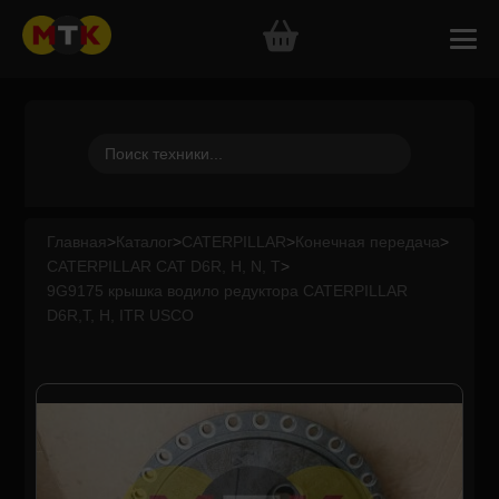
Главная
>
Каталог
>
CATERPILLAR
>
Конечная передача
>
CATERPILLAR CAT D6R, H, N, T
>
9G9175 крышка водило редуктора CATERPILLAR
D6R,T, H, ITR USCO