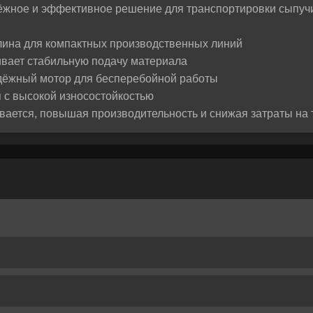
жное и эффективное решение для транспортировки сыпучи
, как важно принять правильное решение. Если вы 
е или у вас возникли вопросы — напишите нам, и м
лизинг:
лина для компактных производственных линий
жем разобраться и предложим лучшее решение для
вает стабильную подачу материала
дёжный мотор для бесперебойной работы
 с высокой износостойкостью
вается, повышая производительность и снижая затраты на 
Отправить
Отправить