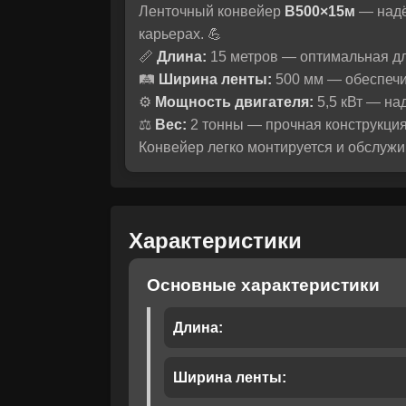
Ленточный конвейер
B500×15м
— надё
Мы понимаем
карьерах. 💪
своем выбор
Рассчитать 
📏
Длина:
15 метров — оптимальная д
помо
🛤️
Ширина ленты:
500 мм — обеспечи
⚙️
Мощность двигателя:
5,5 кВт — на
⚖️
Вес:
2 тонны — прочная конструкция
Конвейер легко монтируется и обслужи
Характеристики
Основные характеристики
Длина:
Ширина ленты: