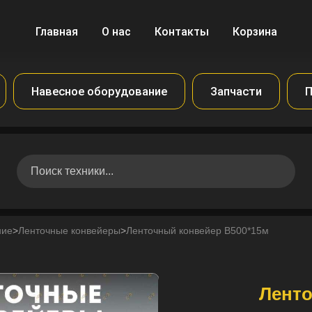
Главная
О нас
Контакты
Корзина
Навесное оборудование
Запчасти
П
ние
>
Ленточные конвейеры
>
Ленточный конвейер B500*15м
Ленто