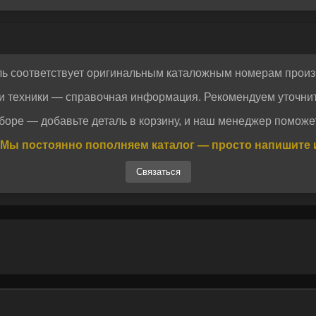
ль соответствует оригинальным каталожным номерам произ
и техники — справочная информация. Рекомендуем уточнит
Отправить
боре — добавьте деталь в корзину, и наш менеджер поможет
Отправить
огласие на обработку персональных данных.
Политика конфиденциальности
Мы постоянно пополняем каталог — просто напишите 
огласие на обработку персональных данных.
Политика конфиденциальности
Связаться