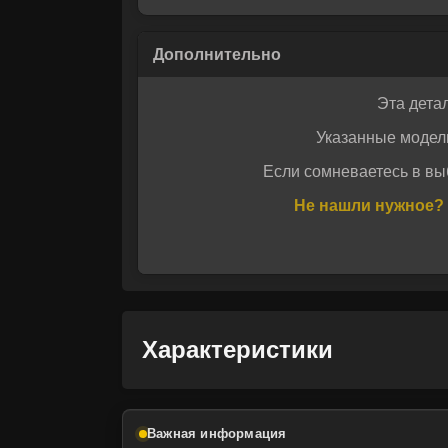
Эта дета
Указанные модел
Если сомневаетесь в вы
Даю своё с
Не нашли нужное? 
Даю своё с
Характеристики
Важная информация