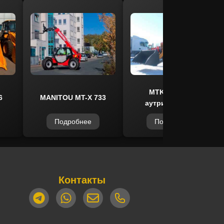
MTK TL2500 с
6
MANITOU MT-X 733
аутригерами 7м
Подробнее
Подробнее
Контакты