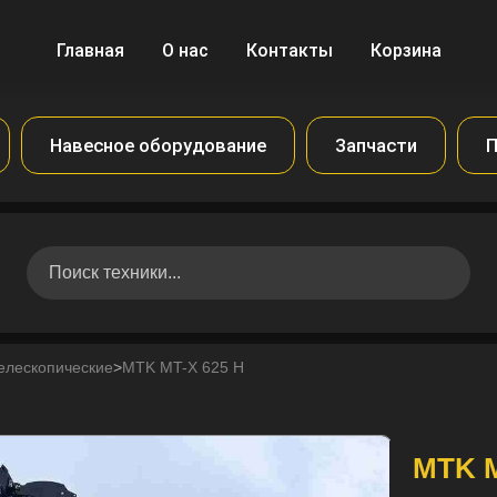
Главная
О нас
Контакты
Корзина
Навесное оборудование
Запчасти
П
елескопические
>
MTK MT-X 625 H
MTK M