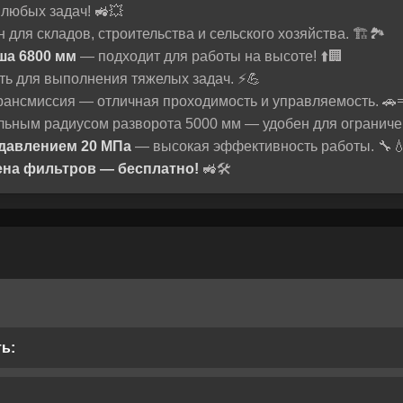
любых задач! 🚜💥
для складов, строительства и сельского хозяйства. 🏗️🏞️
ша 6800 мм
— подходит для работы на высоте! ⬆️🏢
ь для выполнения тяжелых задач. ⚡💪
рансмиссия — отличная проходимость и управляемость. 🚗
ьным радиусом разворота 5000 мм — удобен для ограничен
 давлением 20 МПа
— высокая эффективность работы. 🔧
мена фильтров — бесплатно!
🚜🛠️
ь: