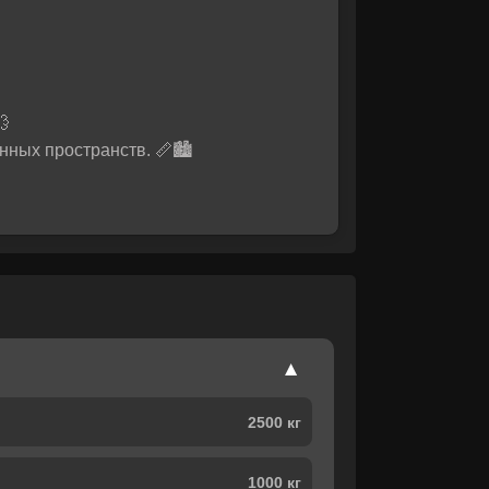
💨
ных пространств. 📏🏙️

2500 кг
1000 кг