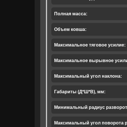
Корзина
Полная масса:
Мы понимаем
Объем ковша:
своем выбор
Рассчитать 
помо
Максимальное тяговое усилие:
Максимальное вырывное усили
Максимальный угол наклона:
Габариты (Д*Ш*В), мм:
Минимальный радиус разворот
Максимальный угол поворота р