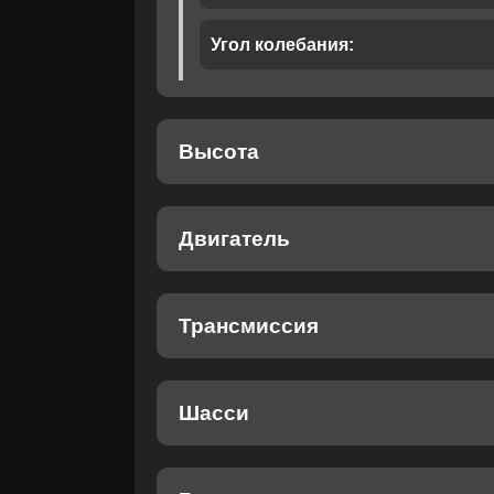
Угол колебания:
Даю своё с
Даю своё с
Высота
Двигатель
Трансмиссия
Шасси