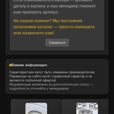
IVECO 500391476
деталь в корзину, и наш менеджер поможет
Отправить
вам проверить артикул.
METELLI 01‑2803
Отправить
Даю своё согласие на обработку персональных данных.
FRECCIA G11339
Политика конфиденциальности
Не нашли нужное? Мы постоянно
Даю своё согласие на обработку персональных данных.
AE VAG96335
пополняем каталог — просто напишите
Политика конфиденциальности
TRW Engine Component 81‑17135
или позвоните нам!
Связаться
Поставщик MCP предлагает
высококачественные запасные части для
дизельных двигателей, изготовленные на
OEM‑предприятиях США, Европы, Азии и
Важная информация
Турции. Все изделия полностью
Характеристики могут быть изменены производителем.
соответствуют техническим требованиям
Параметры на сайте носят справочный характер и не
являются публичной офертой.
оригинального производителя и гарантируют
Модификации возможны за дополнительную плату —
надёжную работу агрегата.
подробности уточняйте у менеджеров.
Запчасти поставляются компанией MTK,
официальным дистрибьютором ITR USCO в
России. Продукция MTK отвечает