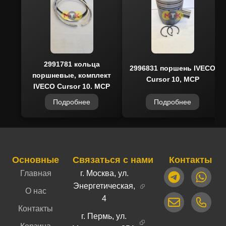
OEM‑стандартам, полностью совместима с
оригинальными агрегатами, обладает
оптимальным соотношением цены и
ресурса, а также доступна со склада для
быстрой доставки и сопровождается
гарантией качества.
2991781 кольца
2996831 поршень IVECO
поршневые, комплект
Cursor 10, MCP
IVECO Cursor 10, MCP
Подробнее
Подробнее
Основные
Связаться с нами
Контакты
Главная
г. Москва, ул.
Энергетическая,
О нас
4
Контакты
г. Пермь, ул.