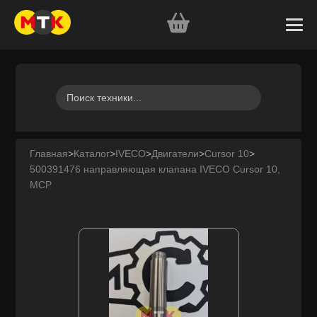
Главная
>
Каталог
>
IVECO
>
Двигатели
>
Cursor 10
>
500391476 направляющая клапана IVECO Cursor 10,
MCP