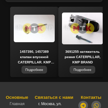
соотношение цены и качества,
подтверждённое сертификатами и
контролем на всех этапах производства. Они
подходят для техники известных брендов,
включая CATERPILLAR, и обеспечивают
бесперебойную работу агрегатов.
Использование данных комплектующих
позволяет снизить эксплуатационные
расходы и увеличить ресурс оборудования.
1457390, 1457389
3691255 натяжитель
клапан впускной
ремня CATERPILLAR,
CATERPILLAR, KMP
KMP BRAND
BRAND
Купить натяжитель ремня 3691255 MCP
Подробнее
Подробнее
можно в наличии на складе с быстрой
отгрузкой. Гарантированная совместимость и
высокое качество делают запчасти MCP
отличным выбором для владельцев
Основные
Связаться с нами
Контакты
строительной, дорожной и коммунальной
Главная
г. Москва, ул.
техники. Подходит для использования в