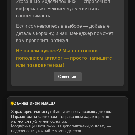
Указанные модели техники — справочная
тяжёлых условиях эксплуатации.
информация. Рекомендуем уточнить
совместимость.
Отправить
Производитель MCP специализируется на
Если сомневаетесь в выборе — добавьте
Отправить
Даю своё согласие на обработку персональных данных.
выпуске качественных запасных частей,
деталь в корзину, и наш менеджер поможет
Политика конфиденциальности
вам проверить артикул.
изготавливаемых на предприятиях с
Даю своё согласие на обработку персональных данных.
Политика конфиденциальности
международными стандартами качества в
Не нашли нужное? Мы постоянно
США, Европе, Азии и Турции. Все
пополняем каталог — просто напишите
комплектующие соответствуют техническим
или позвоните нам!
характеристикам оригинала, что
Связаться
подтверждает их совместимость и
функциональность. Натяжитель ремня
3691255 — это проверенное решение для
техники, требующей высокой надёжности и
Важная информация
точности в работе.
Характеристики могут быть изменены производителем.
Параметры на сайте носят справочный характер и не
являются публичной офертой.
Модификации возможны за дополнительную плату —
Запчасти MCP — это оптимальное
подробности уточняйте у менеджеров.