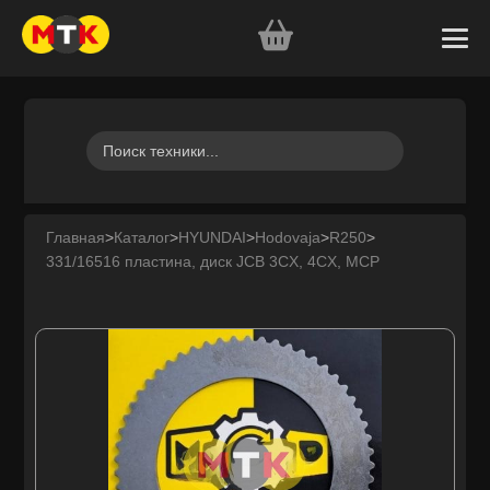
Главная
>
Каталог
>
HYUNDAI
>
Hodovaja
>
R250
>
331/16516 пластина, диск JCB 3CX, 4CX, MCP