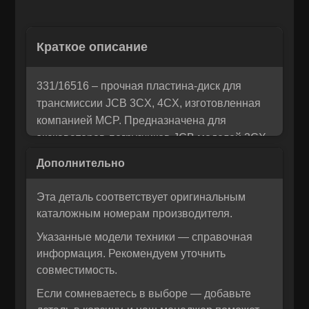
Остались вопросы? Напишите
Краткое описание
×
Корзина
×
нам!
331/16516 – прочная пластина‑диск для
Мы понимаем, как важно принять правильное решение. Если
трансмиссии JCB 3CX, 4CX, изготовленная
Рассчитать лизинг:
вы не уверены в своем выборе или у вас возникли вопросы —
компанией MCP. Предназначена для
напишите нам, и мы с радостью поможем разобраться и
экскаваторов‑погрузчиков JCB моделей 3CX
предложим лучшее решение для вас!
и 4CX, восстанавливает герметичность и
обеспечивает надёжную работу трансмиссии.
Эта деталь соответствует оригинальным
Пластина (артикул 331/16516, также известна
каталожным номерам производителя.
как 33116516) выполнена из
Указанные модели техники — справочная
высококачественной стали, полностью
информация. Рекомендуем уточнить
соответствует техническим требованиям
совместимость.
OEM‑производителей и гарантирует
совместимость с оригинальными агрегатами.
Если сомневаетесь в выборе — добавьте