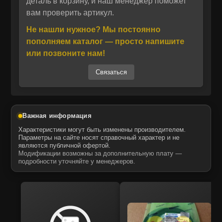
деталь в корзину, и наш менеджер поможет
Отправить
вам проверить артикул.
Производитель MCP использует
Отправить
Даю своё согласие на обработку персональных данных.
проверенные заводы в США, Европе, Азии и
Не нашли нужное? Мы постоянно
Политика конфиденциальности
Турции, что обеспечивает долговечность
Даю своё согласие на обработку персональных данных.
пополняем каталог — просто напишите
Политика конфиденциальности
детали и её соответствие оригинальному
или позвоните нам!
качеству.
Связаться
Запчасти поставляются компанией MTK –
официальным дистрибьютором ITR USCO в
России. Продукция MTK соответствует
Важная информация
OEM‑стандартам, полностью совместима с
Характеристики могут быть изменены производителем.
оригинальными деталями, предлагается в
Параметры на сайте носят справочный характер и не
являются публичной офертой.
готовом к установке виде, с быстрой
Модификации возможны за дополнительную плату —
доставкой и гарантией качества.
подробности уточняйте у менеджеров.