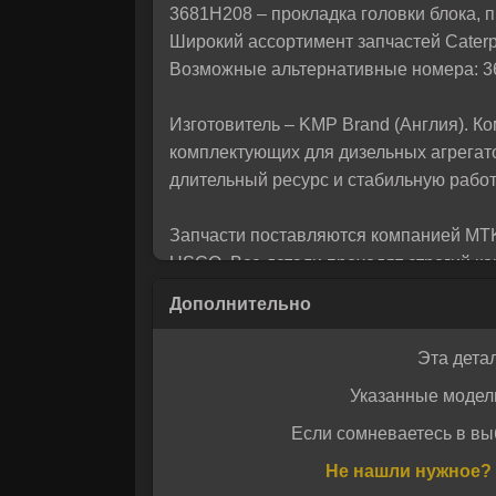
3681H208 – прокладка головки блока, п
помо
Широкий ассортимент запчастей Caterp
Возможные альтернативные номера: 36
Изготовитель – KMP Brand (Англия). К
комплектующих для дизельных агрегат
длительный ресурс и стабильную работ
Запчасти поставляются компанией MT
USCO. Все детали проходят строгий к
поставляются с гарантией качества и б
Эта дета
Указанные модел
Если сомневаетесь в вы
Даю своё с
Даю своё с
Не нашли нужное? 