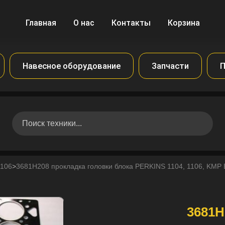
Главная
О нас
Контакты
Корзина
Навесное оборудование
Запчасти
П
1106
>
3681H208 прокладка головки блока PERKINS 1104, 1106, KM
3681H