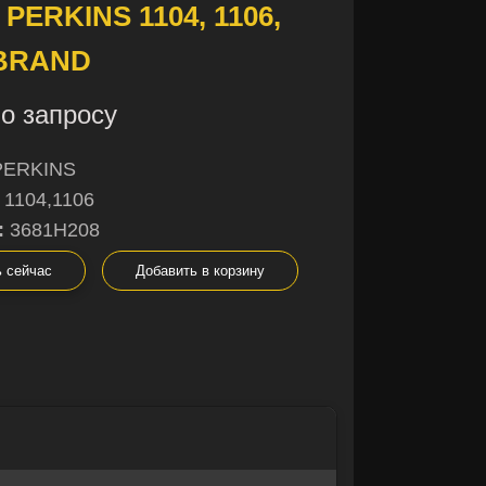
 PERKINS 1104, 1106,
BRAND
о запросу
PERKINS
1104,1106
:
3681H208
ь сейчас
Добавить в корзину
×
×
не уверены в
ы с радостью