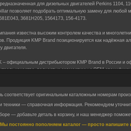
редназначенная для дизельных двигателей Perkins 1104, 11
жем разобраться и предложим лучшее решение для
illar позволяет подобрать оптимальную замену для любой м
81E043, 3681H205, 1564173, 156‑4173.
омпания известна высоким контролем качества и многолетн
ов. Продукция KMP Brand позиционируется как надёжная а
у двигателя.
K – официальным дистрибьютором KMP Brand в России и 
онтроль качества, полностью совместимы с OEM‑спецификац
ыстрой доставкой по всей стране.
ль соответствует оригинальным каталожным номерам произ
и техники — справочная информация. Рекомендуем уточнит
Отправить
Отправить
боре — добавьте деталь в корзину, и наш менеджер поможет
огласие на обработку персональных данных.
Политика конфиденциальности
огласие на обработку персональных данных.
Политика конфиденциальности
Мы постоянно пополняем каталог — просто напишите 