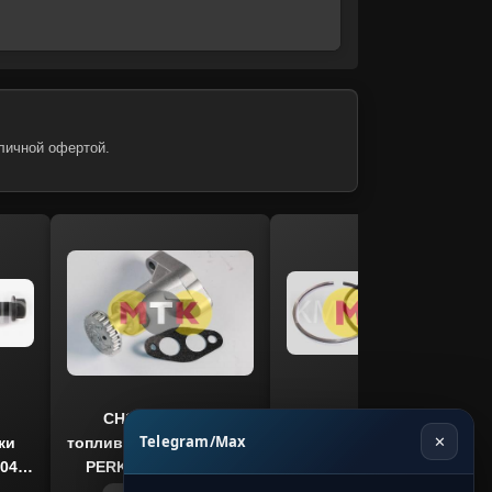
личной офертой.
CH10439 насос
UPRK0005B поршневые
Telegram/Max
✕
ки
топливоподкачивающий
кольца ремонтные 0,5
04,
PERKINS 2806, KMP
мм. PERKINS 1104, 1106,
ND
BRAND
KMP BRAND