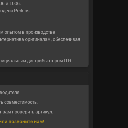
06 и 1006.
 вас!
одели Perkins.
им опытом в производстве
льтернатива оригиналам, обеспечивая
официальным дистрибьютором ITR
иями, доступны со склада и
водителя.
ь совместимость.
 вам проверить артикул.
или позвоните нам!