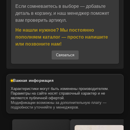
от загрязнений и потери смазки. Конструкция
Если сомневаетесь в выборе — добавьте
Отправить
подшипника рассчитана на высокие
деталь в корзину, и наш менеджер поможет
вам проверить артикул.
радиальные и осевые нагрузки, что
Отправить
Даю своё согласие на обработку персональных данных.
Политика конфиденциальности
повышает стабильность работы гидромотора
Не нашли нужное? Мы постоянно
Даю своё согласие на обработку персональных данных.
и продлевает срок службы узла.
Политика конфиденциальности
пополняем каталог — просто напишите
Установка подшипника производится без
или позвоните нам!
дополнительных модификаций: он полностью
Связаться
соответствует оригинальным размерам и
посадочным местам, что упрощает монтаж и
минимизирует простой техники. Применение
данного подшипника восстанавливает
Важная информация
плавность хода, снижает вибрацию и
Характеристики могут быть изменены производителем.
предотвращает преждевременный износ
Параметры на сайте носят справочный характер и не
являются публичной офертой.
смежных деталей.
Модификации возможны за дополнительную плату —
Запчасти поставляются компанией MTK,
подробности уточняйте у менеджеров.
официальным дистрибьютором ITR USCO в
России. Продукция MTK соответствует
OEM‑стандартам, полностью совместима с