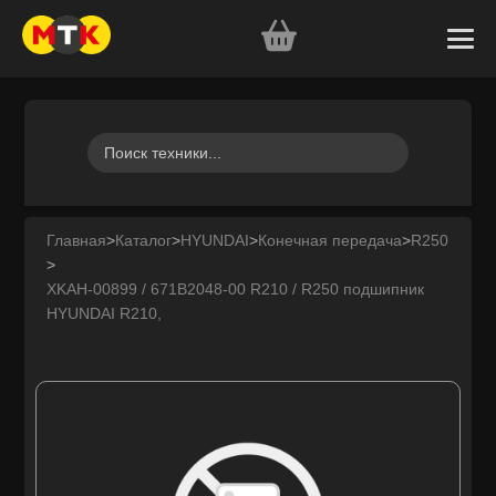
Главная
>
Каталог
>
HYUNDAI
>
Конечная передача
>
R250
>
XKAH-00899 / 671B2048-00 R210 / R250 подшипник
HYUNDAI R210,