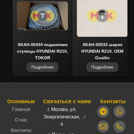
оригинальными агрегатами и сочетает в себе
оптимальное соотношение цены и ресурса.
На складe в наличии, быстрая доставка по
всей стране и гарантия качества от MTK.
XKAH-00434 подшипник
XKAH-00033 шарик
ступицы HYUNDAI R210,
HYUNDAI R210, OEM
TOKOR
Quality
Подробнее
Подробнее
Основные
Связаться с нами
Контакты
Главная
г. Москва, ул.
Энергетическая,
О нас
4
Контакты