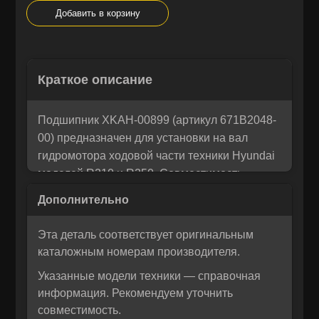
Добавить в корзину
Остались вопросы? Напишите
×
Краткое описание
Корзина
×
нам!
Мы понимаем, как важно принять правильное решение. Если
Подшипник XKAH-00899 (артикул 671B2048-
Рассчитать лизинг:
вы не уверены в своем выборе или у вас возникли вопросы —
00) предназначен для установки на вал
напишите нам, и мы с радостью поможем разобраться и
гидромотора ходовой части техники Hyundai
предложим лучшее решение для вас!
моделей R210 и R250. Совместимость
подтверждена официальными техническими
данными, что гарантирует безупречную
работу в условиях интенсивной
Эта деталь соответствует оригинальным
эксплуатации.
каталожным номерам производителя.
Изготовлен из высококачественной
Указанные модели техники — справочная
закаленной стали, имеет двойной ряд
информация. Рекомендуем уточнить
шариков и уплотнительный кольцевой
совместимость.
уплотнитель, обеспечивая надёжную защиту