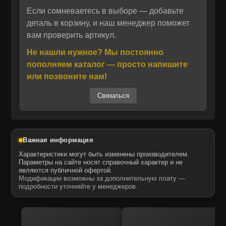
механическим нагрузкам в тяжёлых условиях
Если сомневаетесь в выборе — добавьте
Отправить
эксплуатации. Уплотнительные поверхности
деталь в корзину, и наш менеджер поможет
вам проверить артикул.
обработаны специальным покрытием,
Отправить
Даю своё согласие на обработку персональных данных.
Политика конфиденциальности
повышающим износостойкость и
Не нашли нужное? Мы постоянно
Даю своё согласие на обработку персональных данных.
защищающим от коррозии. Установка
Политика конфиденциальности
пополняем каталог — просто напишите
производится без дополнительного
или позвоните нам!
инструмента – детали поставляются в
Связаться
полностью готовом к монтажу виде, что
ускоряет ремонтные работы и снижает
простои техники.
Применение данного направляющего колеса
Важная информация
восстанавливает правильную работу
Характеристики могут быть изменены производителем.
ходовой системы, улучшая управляемость и
Параметры на сайте носят справочный характер и не
являются публичной офертой.
повышая безопасность эксплуатации.
Модификации возможны за дополнительную плату —
Благодаря точному соответствию
подробности уточняйте у менеджеров.
оригинальным размерам, деталь полностью
совместима с OEM‑компонентами, что
исключает необходимость в доработках и