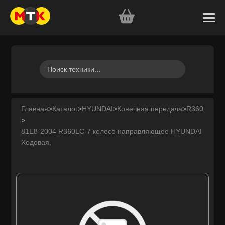
Главная
>
Каталог
>
HYUNDAI
>
Конечная передача
>
R360
>
81E8-2004 R360LC-7 колесо направляющее HYUNDAI
Ходовая,