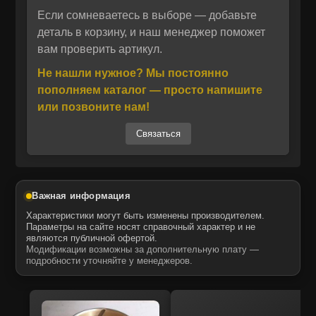
перегреву.
Если сомневаетесь в выборе — добавьте
Отправить
деталь в корзину, и наш менеджер поможет
вам проверить артикул.
Отправить
Даю своё согласие на обработку персональных данных.
Политика конфиденциальности
Производитель MCP выпускает
Не нашли нужное? Мы постоянно
Даю своё согласие на обработку персональных данных.
комплектующие на сертифицированных
Политика конфиденциальности
пополняем каталог — просто напишите
мощностях в США, Европе, Азии и Турции.
или позвоните нам!
Все радиаторы изготавливаются по
Связаться
стандартам оригинального оборудования и
проходят многоступенчатый контроль
качества. Запчасти MTK отличаются точной
геометрией, высокой теплопроводностью и
Важная информация
устойчивостью к коррозии. Они полностью
Характеристики могут быть изменены производителем.
совместимы с техникой CATERPILLAR и
Параметры на сайте носят справочный характер и не
являются публичной офертой.
аналогичны оригинальным агрегатам по
Модификации возможны за дополнительную плату —
функциональности и ресурсу.
подробности уточняйте у менеджеров.
Радиаторы MCP поставляются под