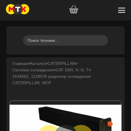
Главная
>
Каталог
>
CATERPILLAR
>
Система охлаждения
>
CAT D6R, H, N, T
>
1634062, 1139539 радиатор охлаждения
CATERPILLAR, MCP