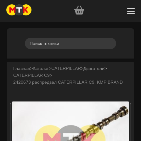
Главная
>
Каталог
>
CATERPILLAR
>
Двигатели
>
CATERPILLAR C9
>
2420673 распредвал CATERPILLAR C9, KMP BRAND