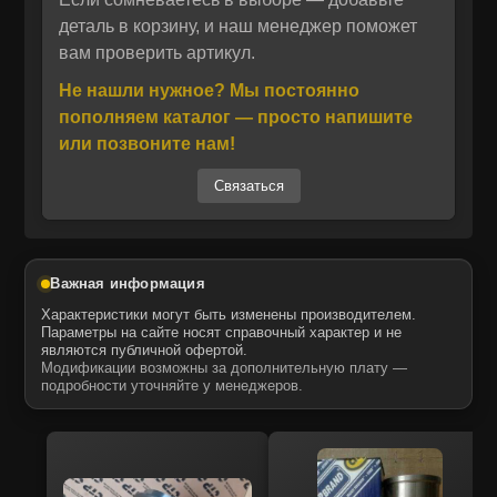
специализируется на выпуске высокоточных
деталь в корзину, и наш менеджер поможет
Отправить
вам проверить артикул.
комплектующих для дизельных двигателей.
Отправить
Даю своё согласие на обработку персональных данных.
Запчасти KTK, совместимые с техникой
Политика конфиденциальности
Не нашли нужное? Мы постоянно
Даю своё согласие на обработку персональных данных.
известных брендов, отличаются точностью
пополняем каталог — просто напишите
Политика конфиденциальности
изготовления, надежностью и длительным
или позвоните нам!
сроком службы. Компания осуществляет
Связаться
полный контроль качества на всех этапах
производства, что делает продукцию KMP
BRAND конкурентоспособной среди
аналогов.
Важная информация
Характеристики могут быть изменены производителем.
Параметры на сайте носят справочный характер и не
являются публичной офертой.
MTK является официальным
Модификации возможны за дополнительную плату —
дистрибьютором бренда KMP BRAND на
подробности уточняйте у менеджеров.
территории России. Все запасные части,
представленные в каталоге, поступают
напрямую от производителя и имеют