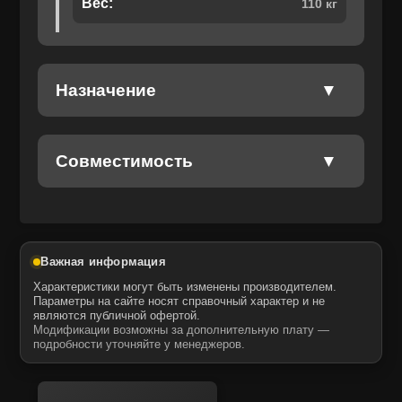
Вес:
110 кг
🚜 Легко устанавливается и проста в
эксплуатации
Отправить
Отправить
Даю своё согласие на обработку персональных данных.
Политика конфиденциальности
Назначение
Даю своё согласие на обработку персональных данных.
Политика конфиденциальности
Совместимость
Важная информация
Характеристики могут быть изменены производителем.
Параметры на сайте носят справочный характер и не
являются публичной офертой.
Модификации возможны за дополнительную плату —
подробности уточняйте у менеджеров.