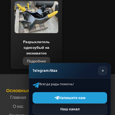
Разрыхлитель
однозубый на
экскаватор
Подробнее
Telegram/Max
✕
Всегда рады помочь!
Основные
Связаться с нами
Контакты
Главная
г. Москва, ул.
Напишите нам
Энергетическая,
О нас
Наш канал
4