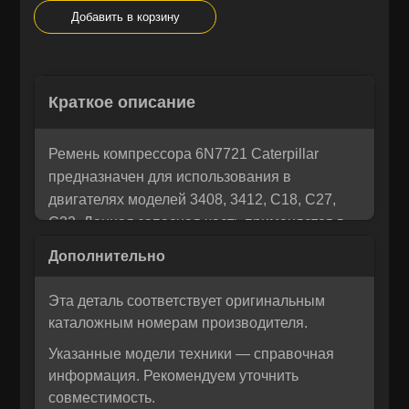
Добавить в корзину
Остались вопросы? Напишите
×
Краткое описание
Корзина
×
нам!
Мы понимаем, как важно принять правильное решение. Если
Ремень компрессора 6N7721 Caterpillar
Рассчитать лизинг:
вы не уверены в своем выборе или у вас возникли вопросы —
предназначен для использования в
напишите нам, и мы с радостью поможем разобраться и
двигателях моделей 3408, 3412, C18, C27,
предложим лучшее решение для вас!
C32. Данная запасная часть применяется в
промышленных установках и обеспечивает
надежную передачу усилия от двигателя к
компрессору. Изделие произведено в
Эта деталь соответствует оригинальным
соответствии с техническими стандартами
каталожным номерам производителя.
Caterpillar Inc., что гарантирует его полную
Указанные модели техники — справочная
совместимость и стабильную работу в
информация. Рекомендуем уточнить
условиях повышенных нагрузок.
совместимость.