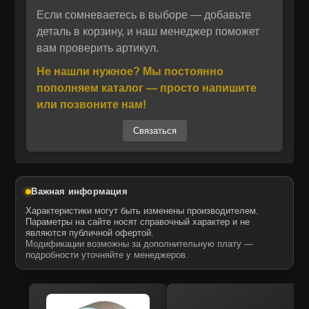
Запчасти MTK для спецтехники Caterpillar
Если сомневаетесь в выборе — добавьте
Отправить
отличаются высоким качеством
деталь в корзину, и наш менеджер поможет
вам проверить артикул.
изготовления и точной геометрией, что
Отправить
Даю своё согласие на обработку персональных данных.
Политика конфиденциальности
обеспечивает длительный срок службы и
Не нашли нужное? Мы постоянно
Даю своё согласие на обработку персональных данных.
устойчивость к износу. Ремень 6N7721
Политика конфиденциальности
пополняем каталог — просто напишите
выполнен из прочных материалов,
или позвоните нам!
устойчивых к высоким температурам и
Связаться
механическим воздействиям, что делает его
аналогом оригинальной детали. Простота
монтажа и замены позволяет проводить
техническое обслуживание без длительных
Важная информация
простоев.
Характеристики могут быть изменены производителем.
Параметры на сайте носят справочный характер и не
являются публичной офертой.
MTK предлагает качественные
Модификации возможны за дополнительную плату —
комплектующие для строительной и
подробности уточняйте у менеджеров.
промышленной техники, включая запчасти
для двигателей Caterpillar. Наличие на
складе и оперативная доставка позволяют