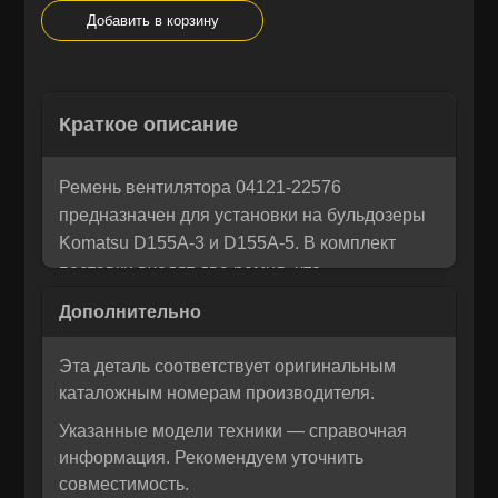
Добавить в корзину
Остались вопросы? Напишите
×
Краткое описание
Корзина
×
нам!
Мы понимаем, как важно принять правильное решение. Если
Ремень вентилятора 04121-22576
Рассчитать лизинг:
вы не уверены в своем выборе или у вас возникли вопросы —
предназначен для установки на бульдозеры
напишите нам, и мы с радостью поможем разобраться и
Komatsu D155A-3 и D155A-5. В комплект
предложим лучшее решение для вас!
поставки входят два ремня, что
обеспечивает полную замену изношенных
компонентов системы охлаждения. Запчасти
MTK поставляются в комплекте с продукцией
Эта деталь соответствует оригинальным
ITR USCO — итальянским брендом,
каталожным номерам производителя.
известным высоким качеством и точным
Указанные модели техники — справочная
соответствием техническим характеристикам
информация. Рекомендуем уточнить
оригинальных узлов.
совместимость.
Изготовленные из прочных и износостойких