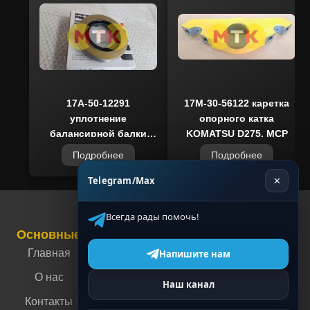
менеджеров по телефону или через сайт.
17A-50-12291
17M-30-56122 каретка
уплотнение
опорного катка
балансирной балки
KOMATSU D275, MCP
KOMATSU D275, ITR
Подробнее
Подробнее
USCO
Telegram/Max
✕
Всегда рады помочь!
Основные
Связаться с нами
Контакты
Главная
г. Москва, ул.
Напишите нам
Энергетическая,
О нас
Наш канал
4
Контакты