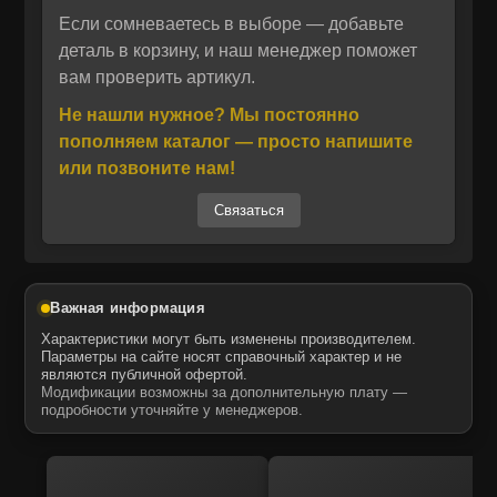
материалов, ремни обеспечивают надёжную
Если сомневаетесь в выборе — добавьте
Отправить
передачу усилия и стабильную работу
деталь в корзину, и наш менеджер поможет
вам проверить артикул.
вентилятора в условиях повышенных
Отправить
Даю своё согласие на обработку персональных данных.
Политика конфиденциальности
нагрузок. Продукция ITR USCO,
Не нашли нужное? Мы постоянно
Даю своё согласие на обработку персональных данных.
поставляемая через официального
Политика конфиденциальности
пополняем каталог — просто напишите
дистрибьютора в России, гарантирует
или позвоните нам!
совместимость с техникой Komatsu и
Связаться
исключает риск подделок. Запчасти MTK
подходят для эксплуатации в различных
климатических условиях и обеспечивают
длительный срок службы.
Важная информация
Купить ремень вентилятора 04121-22576 в
Характеристики могут быть изменены производителем.
комплекте от ITR USCO можно в нашем
Параметры на сайте носят справочный характер и не
являются публичной офертой.
интернет-магазине. Мы предлагаем
Модификации возможны за дополнительную плату —
оригинальные и аналоговые запчасти для
подробности уточняйте у менеджеров.
спецтехники с гарантией качества и
оперативной доставкой. Уточнить
совместимость и наличие на складе можно у