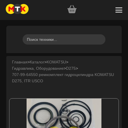
Главная
>
Каталог
>
KOMATSU
>
Гидравлика, Оборудование
>
D275
>
707-99-64550 ремкомплект гидроцилиндра KOMATSU
D275, ITR USCO