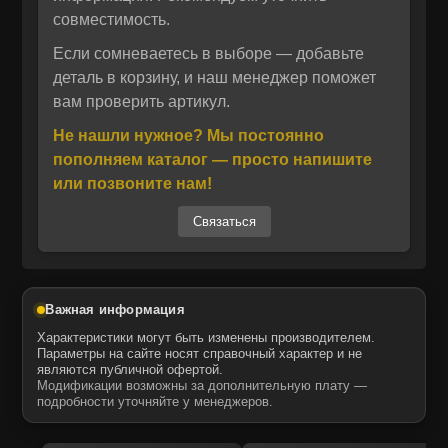
Использование высококачественных
совместимость.
материалов и точное соблюдение
технических параметров оригинала
Если сомневаетесь в выборе — добавьте
Отправить
гарантирует длительный срок службы и
деталь в корзину, и наш менеджер поможет
Отправить
Даю своё согласие на обработку персональных данных.
вам проверить артикул.
стабильную работу оборудования.
Политика конфиденциальности
Даю своё согласие на обработку персональных данных.
Не нашли нужное? Мы постоянно
Политика конфиденциальности
пополняем каталог — просто напишите
Производитель ITR USCO — известный
или позвоните нам!
итальянский бренд, специализирующийся на
Связаться
выпуске аналоговых запасных частей для
спецтехники. Продукция отличается высокой
степенью совместимости с оригинальными
узлами, что подтверждается строгим
Важная информация
контролем качества на всех этапах
Характеристики могут быть изменены производителем.
производства. Ремкомплект 707-99-64550
Параметры на сайте носят справочный характер и не
являются публичной офертой.
включает все необходимые компоненты для
Модификации возможны за дополнительную плату —
проведения ремонтных работ, обеспечивая
подробности уточняйте у менеджеров.
быструю и точную замену изношенных