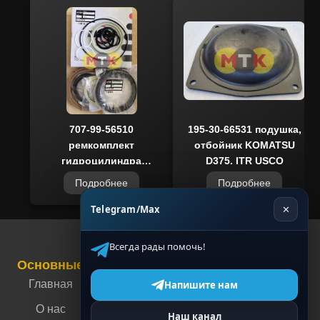
риск приобретения подделок. Быстрая
отгрузка со склада и доставка по всей
территории РФ позволяют оперативно
восстанавливать технику и минимизировать
простои.
707-99-56510
195-30-66531 подушка,
ремкомплект
отбойник KOMATSU
гидроцилиндра
D375, ITR USCO
подъёма отвала
Подробнее
Подробнее
KOMATSU D375, ITR
USCO
Telegram/Max
✕
Всегда рады помочь!
Основные
Связаться с нами
Контакты
Главная
г. Москва, ул.
Напишите нам
Энергетическая,
О нас
Наш канал
4