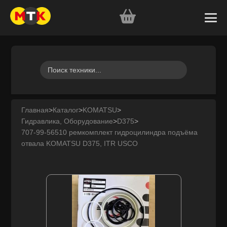
Главная
>
Каталог
>
KOMATSU
>
Гидравлика, Оборудование
>
D375
>
707-99-56510 ремкомплект гидроцилиндра подъёма
отвала KOMATSU D375, ITR USCO