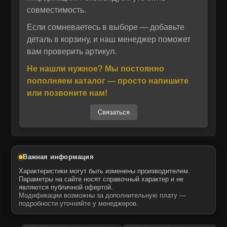
и коммунальных работах.
совместимость.
Производство запчастей ITR USCO
соответствует строгим европейским
Если сомневаетесь в выборе — добавьте
Отправить
стандартам качества. Комплект 707-99-56510
деталь в корзину, и наш менеджер поможет
Отправить
Даю своё согласие на обработку персональных данных.
вам проверить артикул.
изготавливается из износостойких
Политика конфиденциальности
Даю своё согласие на обработку персональных данных.
материалов, устойчивых к высокому
Не нашли нужное? Мы постоянно
Политика конфиденциальности
давлению и перепадам температур. Это
пополняем каталог — просто напишите
аналог оригинальных комплектующих
или позвоните нам!
Komatsu, обеспечивающий точную посадку и
Связаться
длительный срок службы. Запчасти MTK и
ITR USCO гарантируют совместимость с
техникой известных брендов и оптимальное
соотношение цены и надёжности.
Важная информация
Купить запчасти ITR USCO для спецтехники
Характеристики могут быть изменены производителем.
можно у нас — мы являемся официальным
Параметры на сайте носят справочный характер и не
являются публичной офертой.
дистрибьютором бренда в России. Все
Модификации возможны за дополнительную плату —
комплектующие поставляются с
подробности уточняйте у менеджеров.
сертификатами подлинности, что исключает