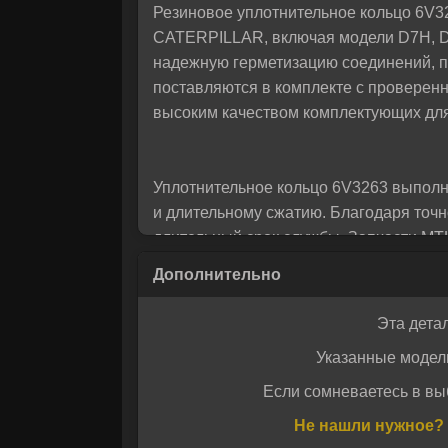
Резиновое уплотнительное кольцо 6V32
помо
CATERPILLAR, включая модели D7H, D7
надежную герметизацию соединений, п
поставляются в комплекте с проверенн
высоким качеством комплектующих для
Уплотнительное кольцо 6V3263 выполн
и длительному сжатию. Благодаря точн
длительный срок службы. Запчасти MT
CATERPILLAR, и подходят для эксплуа
Эта дета
ITR USCO — один из ведущих европейс
Указанные модел
России и за рубежом. Мы — официальн
магазине, поступают исключительно от
Если сомневаетесь в вы
Даю своё с
обеспечивает стабильную работу меха
Даю своё с
Не нашли нужное? 
России.