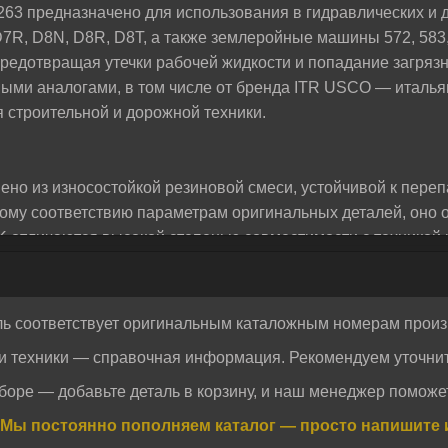
63 предназначено для использования в гидравлических и д
жем разобраться и предложим лучшее решение для
R, D8N, D8R, D8T, а также землеройные машины 572, 583,
редотвращая утечки рабочей жидкости и попадание загрязн
ыми аналогами, в том числе от бренда ITR USCO — итальян
 строительной и дорожной техники.
ено из износостойкой резиновой смеси, устойчивой к пере
ому соответствию параметрам оригинальных деталей, оно 
K отличаются высокой степенью совместимости с техникой 
тации в тяжелых условиях строительных площадок, карьер
ль соответствует оригинальным каталожным номерам произ
ких производителей альтернативных запасных частей, чья 
и техники — справочная информация. Рекомендуем уточнит
ый дистрибьютор бренда, и все уплотнительные кольца, пр
Отправить
Отправить
 проверенных поставщиков. Это гарантирует подлинность пр
боре — добавьте деталь в корзину, и наш менеджер поможет
огласие на обработку персональных данных.
Политика конфиденциальности
низмов. Купить качественные комплектующие для спецтехни
огласие на обработку персональных данных.
Политика конфиденциальности
Мы постоянно пополняем каталог — просто напишите 