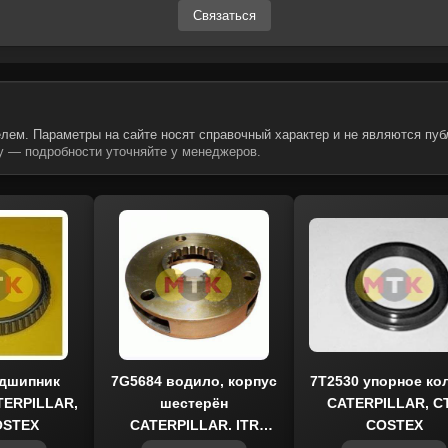
Связаться
лем. Параметры на сайте носят справочный характер и не являются пуб
 — подробности уточняйте у менеджеров.
одшипник
7G5684 водило, корпус
7T2530 упорное ко
TERPILLAR,
шестерён
CATERPILLAR, C
OSTEX
CATERPILLAR, ITR
COSTEX
USCO