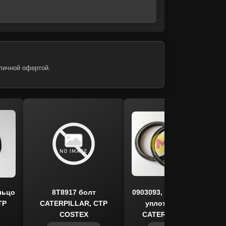
личной офертой.
льцо
8T8917 болт
0903093, 903093 кольцо
TP
CATERPILLAR, CTP
уплотнительное
COSTEX
CATERPILLAR, ITR
USCO