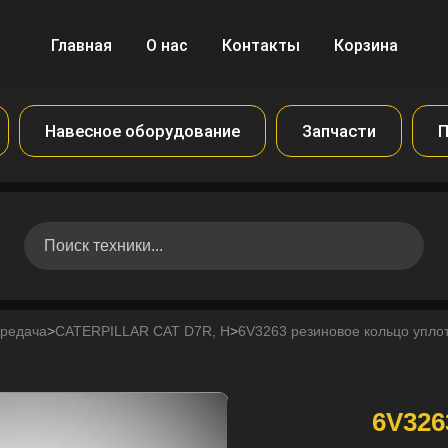
Главная
О нас
Контакты
Корзина
Навесное оборудование
Запчасти
П
ередача
>
CATERPILLAR CAT D7R, H
>
6V3263 резиновое кольцо упл
6V326