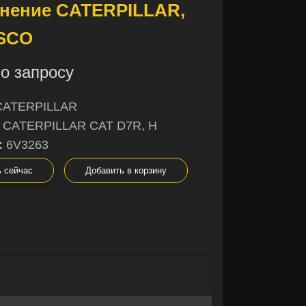
нение CATERPILLAR,
USCO
о запросу
CATERPILLAR
CATERPILLAR CAT D7R, H
:
6V3263
ь сейчас
Добавить в корзину
×
×
не уверены в
ы с радостью