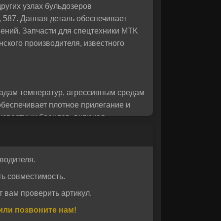
ругих узлах бульдозеров
 вас!
 587. Данная деталь обеспечивает
ений. Запчасти для спецтехники MTK
ского производителя, известного
падам температур, агрессивным средам
обеспечивает плотное прилегание и
известных брендов, включая
ов и коммунальных служб.
водителя.
продукция широко используется в
ь совместимость.
иобретенные в нашем интернет-
одукции, исключает риск подделок и
 вам проверить артикул.
ки MTK можно с доставкой по всей
или позвоните нам!