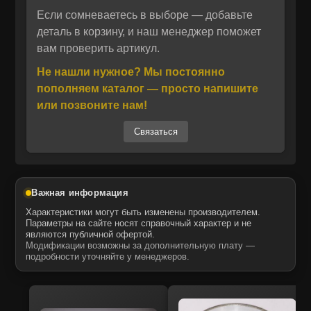
тяжелых условиях эксплуатации.
Если сомневаетесь в выборе — добавьте
Отправить
деталь в корзину, и наш менеджер поможет
вам проверить артикул.
Отправить
Даю своё согласие на обработку персональных данных.
Политика конфиденциальности
Производство осуществляется компанией
Не нашли нужное? Мы постоянно
Даю своё согласие на обработку персональных данных.
KMP Brand (Англия), известной своим
Политика конфиденциальности
пополняем каталог — просто напишите
строгим контролем качества и многолетним
или позвоните нам!
опытом в сфере изготовления
Связаться
комплектующих для дизельных моторов.
Запчасти MTK и KMP Brand являются
оптимальной альтернативой оригиналу,
предлагая аналогичные эксплуатационные
Важная информация
характеристики при выгодной цене.
Характеристики могут быть изменены производителем.
Толкатель 7E-6794 подходит для техники,
Параметры на сайте носят справочный характер и не
являются публичной офертой.
применяемой в строительстве, сельском
Модификации возможны за дополнительную плату —
хозяйстве и коммунальных работах.
подробности уточняйте у менеджеров.
Мы — официальный дистрибьютор KMP