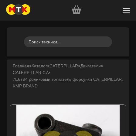
Главная
>
Каталог
>
CATERPILLAR
>
Двигатели
>
CATERPILLAR C7
>
7E6794 роликовый толкатель форсунки CATERPILLAR,
KMP BRAND