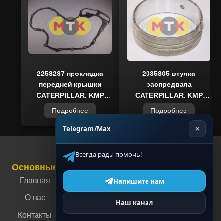
Brand в России. Все запчасти поставляются с
гарантией подлинности, без риска
приобретения подделки. Благодаря наличию
на складе и налаженной логистике, вы
получаете быструю доставку и возможность
оперативного ремонта. Выбирая роликовый
2258287 прокладка
2035805 втулка
передней крышки
распредвала
толкатель 7E6794 KMP Brand, вы получаете
CATERPILLAR, KMP
CATERPILLAR, KMP
качественное решение для продления
BRAND
BRAND
ресурса двигателя вашей спецтехники.
Подробнее
Подробнее
Telegram/Max
✕
Всегда рады помочь!
Основные
Связаться с нами
Контакты
Главная
г. Москва, ул.
Напишите нам
Энергетическая,
О нас
Наш канал
4
Контакты