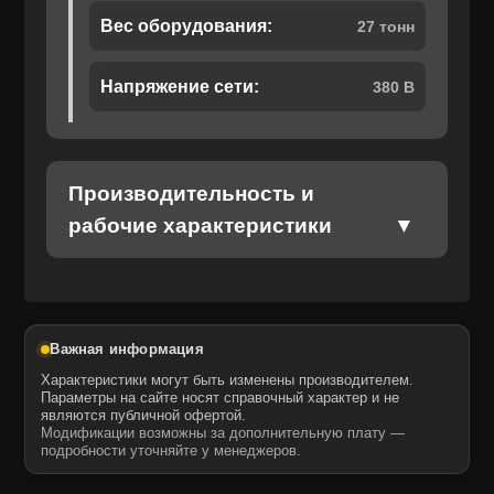
Вес оборудования:
27 тонн
Отправить
Напряжение сети:
380 В
Отправить
Даю своё согласие на обработку персональных данных.
Политика конфиденциальности
Даю своё согласие на обработку персональных данных.
Политика конфиденциальности
Производительность и
рабочие характеристики
Важная информация
Характеристики могут быть изменены производителем.
Параметры на сайте носят справочный характер и не
являются публичной офертой.
Модификации возможны за дополнительную плату —
подробности уточняйте у менеджеров.