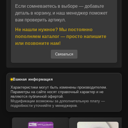
Если сомневаетесь в выборе — добавьте
Отправить
деталь в корзину, и наш менеджер поможет
вам проверить артикул.
Производитель KMP BRAND (Англия) —
Отправить
Даю своё согласие на обработку персональных данных.
Политика конфиденциальности
признанный лидер среди поставщиков
Не нашли нужное? Мы постоянно
Даю своё согласие на обработку персональных данных.
неоригинальных запасных частей. Компания
Политика конфиденциальности
пополняем каталог — просто напишите
использует современные технологии и
или позвоните нам!
собственный контроль качества на всех
Связаться
этапах производства. Благодаря
многолетнему опыту в изготовлении
комплектующих для дизельных двигателей,
продукция отличается точностью
Важная информация
изготовления и высокой износостойкостью.
Характеристики могут быть изменены производителем.
Запчасти MTK — это аналог оригинальных
Параметры на сайте носят справочный характер и не
являются публичной офертой.
деталей с оптимальным соотношением цены
Модификации возможны за дополнительную плату —
и ресурса.
подробности уточняйте у менеджеров.
Официальный дистрибьютор KMP Brand в