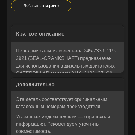
Добавить в корзину
Остались вопросы? Напишите
×
Краткое описание
Корзина
×
нам!
Мы понимаем, как важно принять правильное решение. Если
Передний сальник коленвала 245-7339, 119-
Рассчитать лизинг:
вы не уверены в своем выборе или у вас возникли вопросы —
2921 (SEAL-CRANKSHAFT) предназначен
напишите нам, и мы с радостью поможем разобраться и
для использования в дизельных двигателях
предложим лучшее решение для вас!
CATERPILLAR моделей 3116, 3126, C7, C9.
Запчасти MTK обеспечивают надежную
защиту от утечек масла и отличаются
высокой степенью совместимости с
Эта деталь соответствует оригинальным
оригинальными агрегатами. Изделие
каталожным номерам производителя.
выполнено в соответствии с техническими
Указанные модели техники — справочная
стандартами, что гарантирует его
информация. Рекомендуем уточнить
долговечную и стабильную работу в
совместимость.
условиях интенсивной эксплуатации.