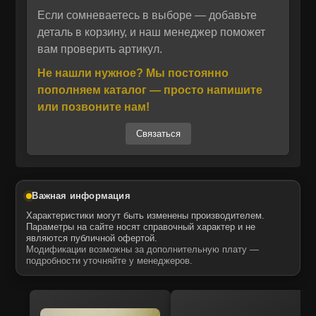
Производитель обладает многолетним
Если сомневаетесь в выборе — добавьте
Отправить
опытом в создании запчастей для
деталь в корзину, и наш менеджер поможет
вам проверить артикул.
редукторов, что гарантирует соответствие
Отправить
Даю своё согласие на обработку персональных данных.
Политика конфиденциальности
OEM‑требованиям среди альтернативных
Не нашли нужное? Мы постоянно
Даю своё согласие на обработку персональных данных.
деталей.
Политика конфиденциальности
пополняем каталог — просто напишите
Мы являемся официальным
или позвоните нам!
дистрибьютором продукции TOKOR в
Связаться
России, поэтому каждый сальник проходит
строгий контроль качества и поставляется
без риска подделки. Все позиции в нашем
интернет‑магазине сертифицированы и
Важная информация
полностью совместимы с оригинальными
Характеристики могут быть изменены производителем.
агрегатами Hyundai.
Параметры на сайте носят справочный характер и не
являются публичной офертой.
Запчасти MTK поставляются в полностью
Модификации возможны за дополнительную плату —
готовом к установке виде, проходят контроль
подробности уточняйте у менеджеров.
качества и полностью совместимы с
оригинальными агрегатами. Компания MTK
— официальный дистрибьютор ITR USCO в