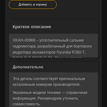
Добавить в корзину
Остались вопросы? Напишите
×
Краткое описание
Корзина
×
нам!
Мы понимаем, как важно принять правильное решение. Если
XKAH-00968 – уплотнительный сальник
Рассчитать лизинг:
вы не уверены в своем выборе или у вас возникли вопросы —
гидромотора, разработанный для бортового
напишите нам, и мы с радостью поможем разобраться и
редуктора экскаваторов Hyundai R360‑7,
предложим лучшее решение для вас!
R360LC‑7, R360LC‑7A. Один комплект
предназначен для установки в один
редуктор.
Изготовлен в Южной Корее компанией
Эта деталь соответствует оригинальным
TOKOR, использующей проверенные
каталожным номерам производителя.
уплотнительные материалы, которые
Указанные модели техники — справочная
обеспечивают длительный ресурс и
информация. Рекомендуем уточнить
надёжную герметичность даже в самых
совместимость.
тяжёлых условиях эксплуатации.