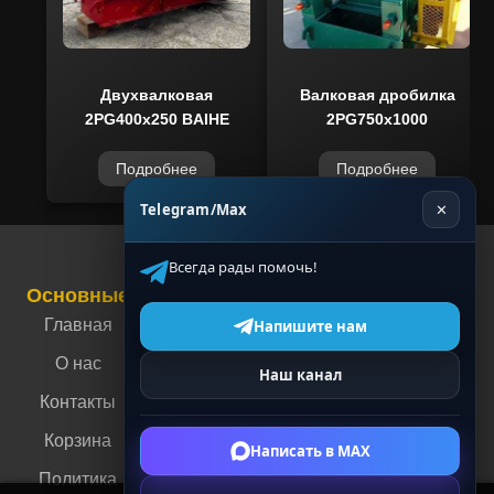
Двухвалковая
Валковая дробилка
2PG400x250 BAIHE
2PG750x1000
Подробнее
Подробнее
Telegram/Max
✕
Всегда рады помочь!
Основные
Связаться с нами
Контакты
Главная
г. Москва, ул.
Напишите нам
Энергетическая,
О нас
Наш канал
4
Контакты
г. Пермь, ул.
Корзина
Мильчакова, 35А
Написать в MAX
Политика
+7 (910) 088-70-