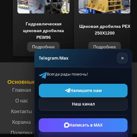
Гидравлическая
Щековая дробилка РЕХ
щековая дробилка
250Х1200
PEW96
Подробнее
Подробнее
Telegram/Max
✕
Всегда рады помочь!
Основные
Связаться с нами
Контакты
Главная
г. Москва, ул.
Напишите нам
Энергетическая,
О нас
Наш канал
4
Контакты
г. Пермь, ул.
Корзина
Мильчакова, 35А
Написать в MAX
Политика
+7 (910) 088-70-