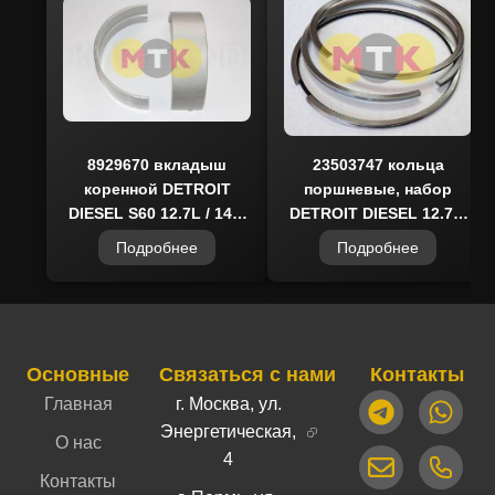
8929670 вкладыш
23503747 кольца
коренной DETROIT
поршневые, набор
DIESEL S60 12.7L / 14L,
DETROIT DIESEL 12.7L,
KMP BRAND
MCP
Подробнее
Подробнее
Telegram/Max
✕
Всегда рады помочь!
Основные
Связаться с нами
Контакты
Главная
г. Москва, ул.
Напишите нам
Энергетическая,
О нас
Наш канал
4
Контакты