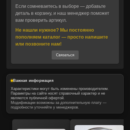
многолетний опыт в изготовлении
Если сомневаетесь в выборе — добавьте
Отправить
компонентов для дизельных двигателей.
деталь в корзину, и наш менеджер поможет
вам проверить артикул.
Наша компания является официальным
Отправить
Даю своё согласие на обработку персональных данных.
Политика конфиденциальности
дистрибьютором KMP Brand в России,
Не нашли нужное? Мы постоянно
Даю своё согласие на обработку персональных данных.
поэтому каждая покупка в интернет‑магазине
Политика конфиденциальности
пополняем каталог — просто напишите
гарантирует подлинность детали и исключает
или позвоните нам!
риск подделки.
Связаться
Запчасти поставляются компанией MTK,
официальным дистрибьютором ITR USCO в
России. Продукция MTK соответствует
OEM‑стандартам, полностью совместима с
Важная информация
оригинальными агрегатами, обладает
Характеристики могут быть изменены производителем.
оптимальным соотношением цены и
Параметры на сайте носят справочный характер и не
являются публичной офертой.
ресурса, проходит строгий контроль качества
Модификации возможны за дополнительную плату —
и поставляется в полностью готовом к
подробности уточняйте у менеджеров.
установке виде. На складе в наличии,
быстрая доставка по всей стране, гарантия
качества.