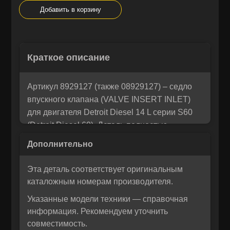
Добавить в корзину
Остались вопросы? Напишите
×
Краткое описание
Корзина
×
нам!
Мы понимаем, как важно принять правильное решение. Если
Артикул 8929127 (также 08929127) – седло
Рассчитать лизинг:
вы не уверены в своем выборе или у вас возникли вопросы —
впускного клапана (VALVE INSERT INLET)
напишите нам, и мы с радостью поможем разобраться и
для двигателя Detroit Diesel 14 L серии S60
предложим лучшее решение для вас!
(Detroit Diesel 60). Деталь полностью
совместима с моделями, использующими эту
серию, и обеспечивает надёжную
герметичность впускного канала.
Эта деталь соответствует оригинальным
Производитель – KMP Brand,
каталожным номерам производителя.
Великобритания. Бренд известен высоким
Указанные модели техники — справочная
качеством альтернативных запчастей для
информация. Рекомендуем уточнить
тяжёлых дизельных агрегатов, осуществляет
совместимость.
собственный контроль качества и имеет