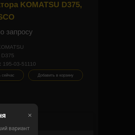
тора KOMATSU D375,
USCO
о запросу
KOMATSU
D375
:
195-03-51110
ь сейчас
Добавить в корзину
×
ня
×
ший вариант