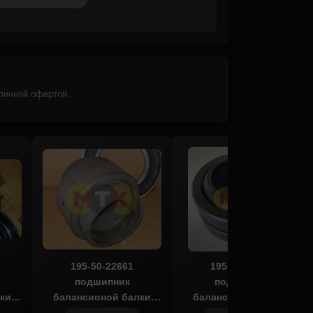
личной офертой.
195-50-22661
195-50-41161
подшипник
подшипник
ки
балансирной балки
балансирной балки
TR
KOMATSU D375, ITR
KOMATSU D375, ITR