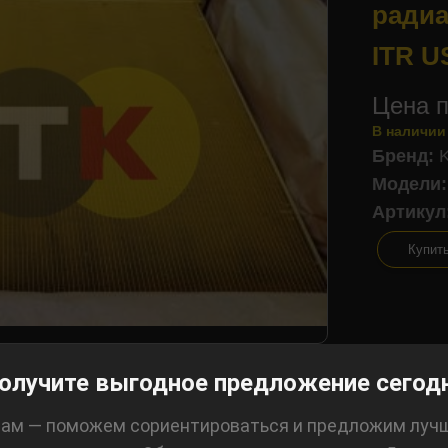
радиа
ITR 
Цена п
В наличии
Бренд:
Модели:
Артикул
Купит
олучите выгодное предложение сегод
ам — поможем сориентироваться и предложим луч
лизинг: