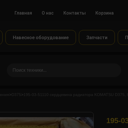
Главная
О нас
Контакты
Корзина
Навесное оборудование
Запчасти
П
дения
>
D375
>
195-03-51110 сердцевина радиатора KOMATSU D375,
195-0