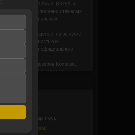
.
75A, D375A-2, D375A-3, D375A-5.
ески важно при выполнении тяжелых
требованиям оригинальных
а, специализирующегося на выпуске
вления, долговечностью и
оге, поступают от официального
етения подделки.
 и ремонта бульдозеров Komatsu.
року службы даже в условиях
во и надежность комплектующих для
водителя.
ь совместимость.
 вам проверить артикул.
или позвоните нам!