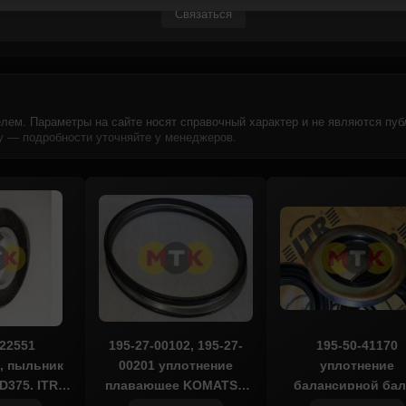
Связаться
лем. Параметры на сайте носят справочный характер и не являются пуб
 — подробности уточняйте у менеджеров.
-22551
195-27-00102, 195-27-
195-50-41170
, пыльник
00201 уплотнение
уплотнение
375, ITR
плавающее KOMATSU
балансирной бал
CO
D375, ITR USCO
KOMATSU D375, I