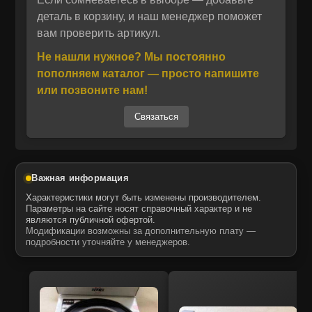
деталь в корзину, и наш менеджер поможет
Отправить
вам проверить артикул.
Производство запчасти осуществляет ITR
Отправить
Даю своё согласие на обработку персональных данных.
USCO — один из ведущих итальянских
Политика конфиденциальности
Не нашли нужное? Мы постоянно
Даю своё согласие на обработку персональных данных.
брендов, специализирующийся на выпуске
пополняем каталог — просто напишите
Политика конфиденциальности
альтернативных комплектующих для
или позвоните нам!
спецтехники. Изделия ITR USCO полностью
Связаться
соответствуют техническим характеристикам
оригинальных деталей, обеспечивая
аналогичный ресурс службы и надежность.
Материалы и процессы производства
Важная информация
контролируются на всех этапах, что
Характеристики могут быть изменены производителем.
гарантирует точность изготовления и
Параметры на сайте носят справочный характер и не
являются публичной офертой.
совместимость с техникой CATERPILLAR.
Модификации возможны за дополнительную плату —
подробности уточняйте у менеджеров.
Запчасти ITR USCO поставляются
официально через авторизованных