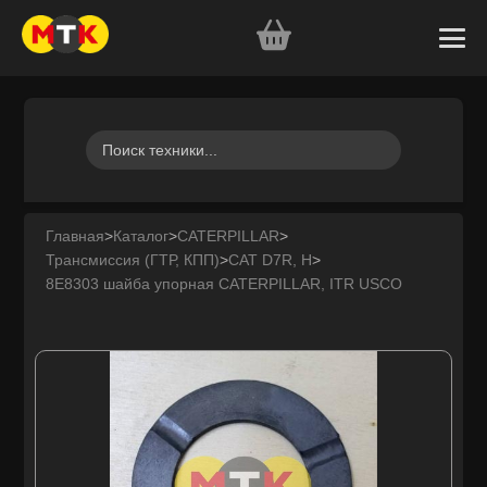
Главная
>
Каталог
>
CATERPILLAR
>
Трансмиссия (ГТР, КПП)
>
CAT D7R, H
>
8E8303 шайба упорная CATERPILLAR, ITR USCO