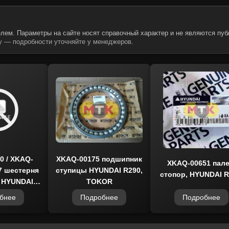
лем. Параметры на сайте носят справочный характер и не являются пуб
 — подробности уточняйте у менеджеров.
0 / XKAQ-
XKAQ-00175 подшипник
XKAQ-00651 пале
7 шестерня
ступицы HYUNDAI R290,
стопор, HYUNDAI R
т HYUNDAI
TOKOR
0,
бнее
Подробнее
Подробнее