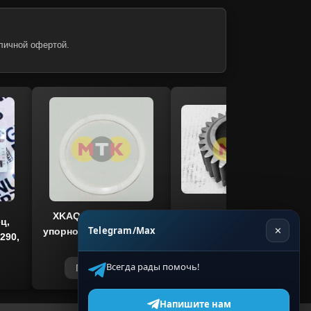
личной офертой.
XKAQ-00210 кольцо
XKAQ-00195 шестерня
ц,
Telegram/Max
✕
упорное HYUNDAI R290,
солнечная HYUNDAI
290,
TOKOR
R290, TOKOR
Всегда рады помочь!
Подробнее
Подробнее
Напишите нам