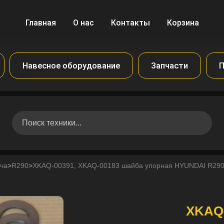
Главная
О нас
Контакты
Корзина
Навесное оборудование
Запчасти
П
ча
>
R290
>
XKAQ-00391, XKAQ-00183 шайба упорная HYUNDAI R290
XKAQ-