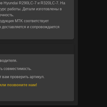
в Hyundai R290LC‑7 и R320LC‑7. На
урс работы. Детали изготовлены в
очность.
дукция MTK соответствует
о доставляется и сопровождается
водителя.
ь совместимость.
 вам проверить артикул.
или позвоните нам!