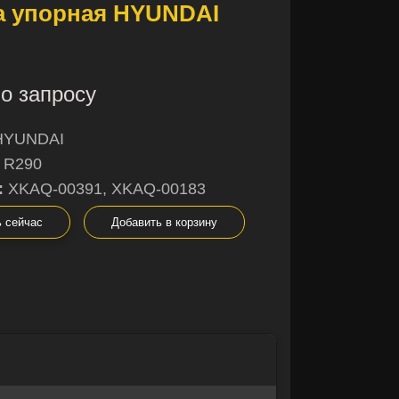
а упорная HYUNDAI
о запросу
HYUNDAI
R290
:
XKAQ-00391, XKAQ-00183
ь сейчас
Добавить в корзину
×
×
не уверены в
ы с радостью
 вас!