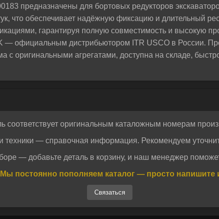
183 предназначены для бортовых редукторов экскаваторо
ук, что обеспечивает надёжную фиксацию и длительный рес
икациями, гарантируя полную совместимость и высокую пр
K — официальным дистрибьютором ITR USCO в России. Про
а с оригинальными агрегатами, доступна на складе, быстр
ль соответствует оригинальным каталожным номерам произ
и техники — справочная информация. Рекомендуем уточнит
боре — добавьте деталь в корзину, и наш менеджер поможет
Отправить
Отправить
Мы постоянно пополняем каталог — просто напишите 
огласие на обработку персональных данных.
Политика конфиденциальности
огласие на обработку персональных данных.
Политика конфиденциальности
Связаться