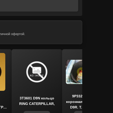
ентров и владельцев спецтехники.
ативно выполнять техническое
личной офертой.
9P3320 шестерня
3T3601 D9N кольцо
коронная CATERPILLAR
RING CATERPILLAR,
TP
D9R, T, N, ITR USCO