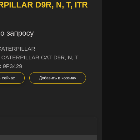
PILLAR D9R, N, T, ITR
о запросу
CATERPILLAR
CATERPILLAR CAT D9R, N, T
:
9P3429
ь сейчас
Добавить в корзину
×
ня
×
ший вариант