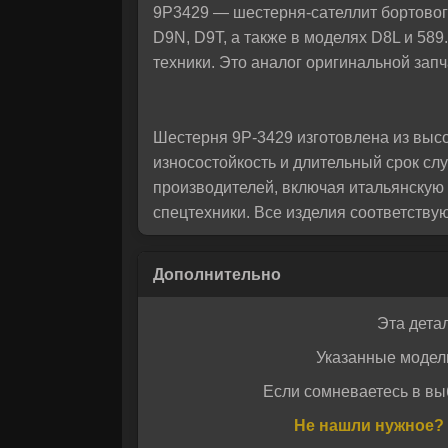
9P3429 — шестерня-сателлит бортовог
D9N, D9T, а также в моделях D8L и 58
техники. Это аналог оригинальной зап
Шестерня 9P-3429 изготовлена из выс
износостойкость и длительный срок с
производителей, включая итальянскую
спецтехники. Все изделия соответству
Запчасти MTK и ITR USCO — это провер
является официальным дистрибьютором
Эта дета
продукцию, подтвержденную сертификат
Указанные модел
бесперебойную работу механизмов.
Если сомневаетесь в вы
Даю своё с
Даю своё с
Не нашли нужное? 
Комплектующие подходят для техники Ca