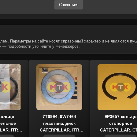
и MTK являются востребованным выбором для сервисных ц
Связаться
ии, детали всегда в наличии на складе, что позволяет опер
кторов.
лем. Параметры на сайте носят справочный характер и не являются пуб
 — подробности уточняйте у менеджеров.
кольцо
7T6994, 9W7464
9P3657 кольцо
тельное
пластина, диск
стопорное
LAR, ITR
CATERPILLAR, ITR
CATERPILLAR, C
CO
USCO
COSTEX