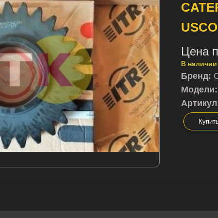
CATER
USCO
Цена п
В наличии
Бренд:
Модели:
Артикул
Купит
олучите выгодное предложение сегод
ам — поможем сориентироваться и предложим луч
лизинг: