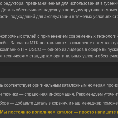
под вашу задачу. Обычно отвечаем в течение 5 минут
о редуктора, предназначенная для использования в гусе
9. Деталь обеспечивает надежную передачу крутящего момен
части, подходящий для эксплуатации в тяжелых условиях ст
окопрочных сталей с применением современных технологий 
лужбы. Запчасти MTK поставляются в комплекте с комплект
 компанию ITR USCO — одного из лидеров в сфере выпуск
ют техническим стандартам оригинальных узлов и обеспеч
енное решение для тех, кто ценит качество, совместимост
 бренда ITR USCO в России. Приобретая шестерню 9P3429
ль соответствует оригинальным каталожным номерам произ
ами, с гарантией подлинности и точной геометрией, обес
и техники — справочная информация. Рекомендуем уточнит
Отправить
Отправить
боре — добавьте деталь в корзину, и наш менеджер поможет
огласие на обработку персональных данных.
Политика конфиденциальности
огласие на обработку персональных данных.
Политика конфиденциальности
Мы постоянно пополняем каталог — просто напишите 
terpillar, CAT, КАТ, Катерпиллар, включая модели D9, D8 