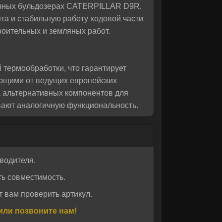
.
ничных бульдозерах CATERPILLAR D9R,
та и стабильную работу ходовой части
роительных и земляных работ.
термообработки, что гарантирует
ующими от ведущих европейских
а альтернативных компонентов для
ивают аналогичную функциональность.
ь и надежность. Наш интернет-магазин
 у нас, вы получаете оригинальную
водителя.
печивающей легкую установку и
ь совместимость.
 вам проверить артикул.
или позвоните нам!
и другие. Благодаря оптимальному