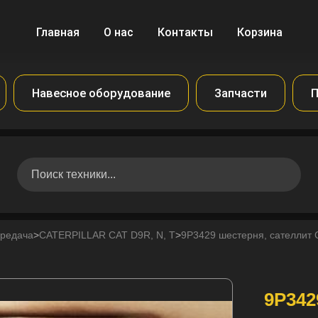
Главная
О нас
Контакты
Корзина
Навесное оборудование
Запчасти
П
ередача
>
CATERPILLAR CAT D9R, N, T
>
9P3429 шестерня, сателлит 
9P342