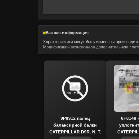
соотношению цены и ресурса, запчаст
Доставка осуществляется по всей Росс
обслуживание и ремонт бортовых реду
Важная информация
Характеристики могут быть изменены производите
Модификации возможны за дополнительную плату
9P6912 палец
6F8146 
балансирной балки
уплотни
CATERPILLAR D9R, N, T,
CATERPIL
US