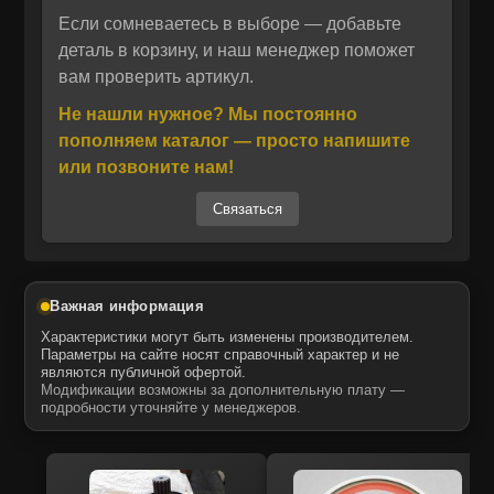
Если сомневаетесь в выборе — добавьте
Отправить
Производство ITR USCO (Италия) —
деталь в корзину, и наш менеджер поможет
вам проверить артикул.
признанного лидера в сфере выпуска
Отправить
Даю своё согласие на обработку персональных данных.
Политика конфиденциальности
альтернативных комплектующих для
Не нашли нужное? Мы постоянно
Даю своё согласие на обработку персональных данных.
спецтехники. Детали изготавливаются из
Политика конфиденциальности
пополняем каталог — просто напишите
прочных материалов с применением
или позвоните нам!
современных технологий, что обеспечивает
Связаться
высокую износостойкость и длительный срок
службы. Шестерня 8P1916, 2835209 —
аналог оригинальной детали Caterpillar,
подходящий для эксплуатации в тяжёлых
Важная информация
условиях строительных площадок, карьеров
Характеристики могут быть изменены производителем.
и коммунальных объектов.
Параметры на сайте носят справочный характер и не
являются публичной офертой.
Модификации возможны за дополнительную плату —
подробности уточняйте у менеджеров.
MTK — официальный дистрибьютор ITR
USCO в России. Все запчасти поставляются
с гарантией подлинности, исключающей