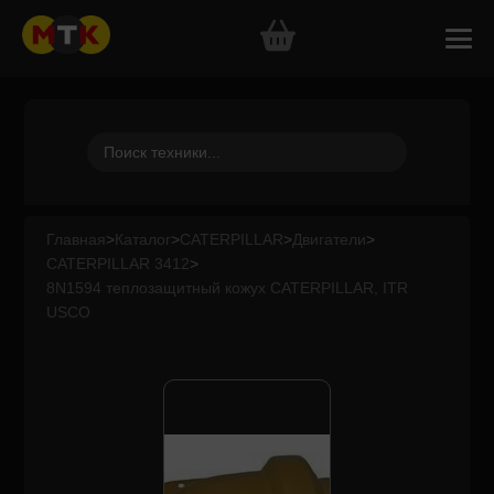
Главная
>
Каталог
>
CATERPILLAR
>
Двигатели
>
CATERPILLAR 3412
>
8N1594 теплозащитный кожух CATERPILLAR, ITR
USCO